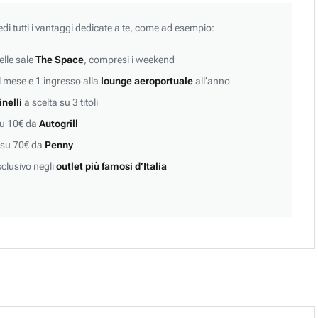
edi tutti i vantaggi dedicate a te, come ad esempio:
lle sale
The Space
, compresi i weekend
 mese e 1 ingresso alla
lounge aeroportuale
all’anno
inelli
a scelta su 3 titoli
su 10€ da
Autogrill
 su 70€ da
Penny
clusivo negli
outlet più famosi d’Italia