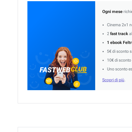
Ogni mese
richi
Cinema 2x1 ne
2
fast track
al
1 ebook Feltr
5€ di sconto 
10€ di sconto
Uno sconto es
Scopri di più
.