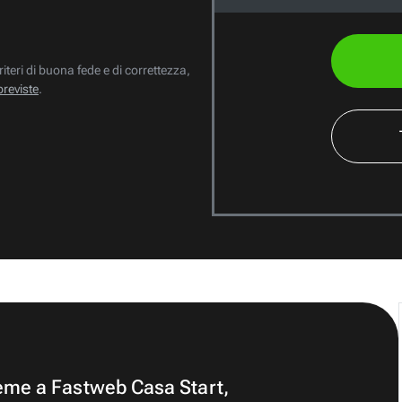
riteri di buona fede e di correttezza,
previste
.
ieme a Fastweb Casa Start,