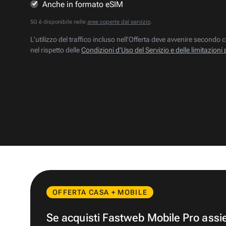
Anche in formato eSIM
5G è disponibile nelle
aree coperte dal servizio
.
L’utilizzo del traffico incluso nell’Offerta deve avvenire secondo c
nel rispetto delle
Condizioni d’Uso del Servizio e delle limitazioni 
OFFERTA CASA + MOBILE
Se acquisti Fastweb Mobile Pro ass