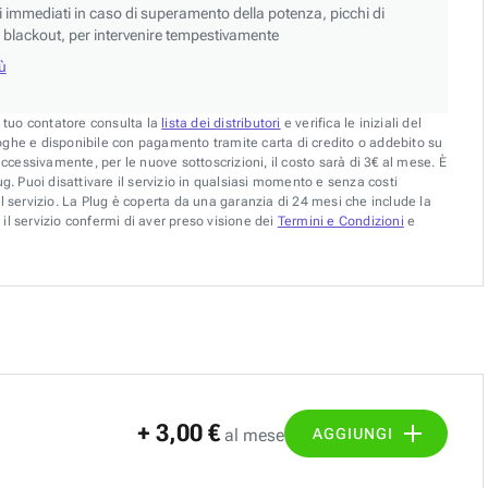
si immediati in caso di superamento della potenza, picchi di
blackout, per intervenire tempestivamente
iù
l tuo contatore consulta la
lista dei distributori
e verifica le iniziali del
oghe e disponibile con pagamento tramite carta di credito o addebito su
uccessivamente, per le nuove sottoscrizioni, il costo sarà di 3€ al mese. È
g. Puoi disattivare il servizio in qualsiasi momento e senza costi
l servizio. La Plug è coperta da una garanzia di 24 mesi che include la
il servizio confermi di aver preso visione dei
Termini e Condizioni
e
+ 3,00 €
AGGIUNGI
al mese