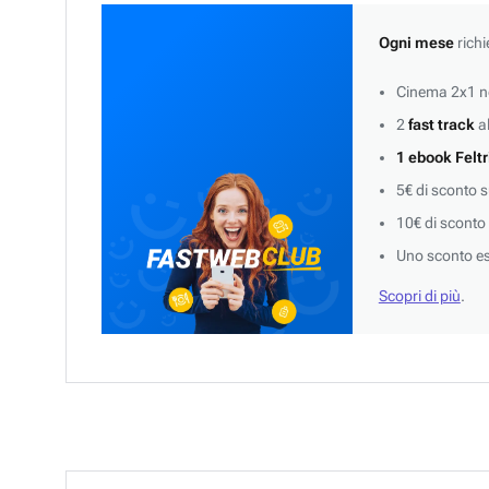
Ogni mese
richi
Cinema 2x1 ne
2
fast track
al
1 ebook Feltr
5€ di sconto 
10€ di sconto
Uno sconto es
Scopri di più
.