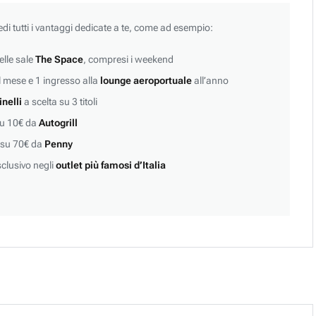
edi tutti i vantaggi dedicate a te, come ad esempio:
lle sale
The Space
, compresi i weekend
 mese e 1 ingresso alla
lounge aeroportuale
all’anno
inelli
a scelta su 3 titoli
su 10€ da
Autogrill
 su 70€ da
Penny
clusivo negli
outlet più famosi d’Italia