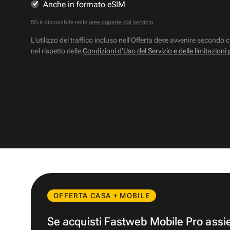
Anche in formato eSIM
5G è disponibile nelle
aree coperte dal servizio
.
L’utilizzo del traffico incluso nell’Offerta deve avvenire secondo c
nel rispetto delle
Condizioni d’Uso del Servizio e delle limitazioni 
OFFERTA CASA + MOBILE
Se acquisti Fastweb Mobile Pro ass