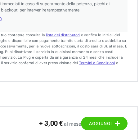
si immediati in caso di superamento della potenza, picchi di
blackout, per intervenire tempestivamente
iù
l tuo contatore consulta la
lista dei distributori
e verifica le iniziali del
oghe e disponibile con pagamento tramite carta di credito o addebito su
uccessivamente, per le nuove sottoscrizioni, il costo sarà di 3€ al mese. È
g. Puoi disattivare il servizio in qualsiasi momento e senza costi
l servizio. La Plug è coperta da una garanzia di 24 mesi che include la
il servizio confermi di aver preso visione dei
Termini e Condizioni
e
+ 3,00 €
AGGIUNGI
al mese