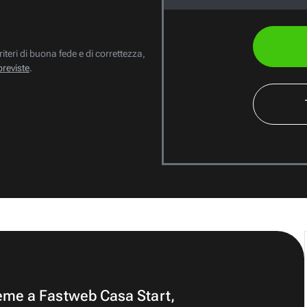
riteri di buona fede e di correttezza,
previste
.
ieme a Fastweb Casa Start,