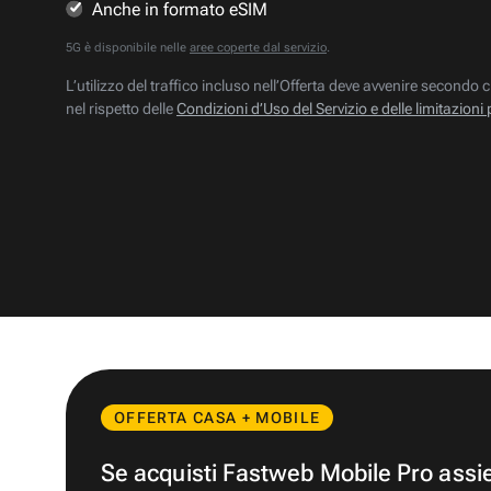
Anche in formato eSIM
5G è disponibile nelle
aree coperte dal servizio
.
L’utilizzo del traffico incluso nell’Offerta deve avvenire secondo c
nel rispetto delle
Condizioni d’Uso del Servizio e delle limitazioni 
OFFERTA CASA + MOBILE
Se acquisti Fastweb Mobile Pro ass