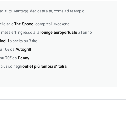
edi tutti i vantaggi dedicate a te, come ad esempio:
lle sale
The Space
, compresi i weekend
 mese e 1 ingresso alla
lounge aeroportuale
all’anno
inelli
a scelta su 3 titoli
su 10€ da
Autogrill
 su 70€ da
Penny
clusivo negli
outlet più famosi d’Italia