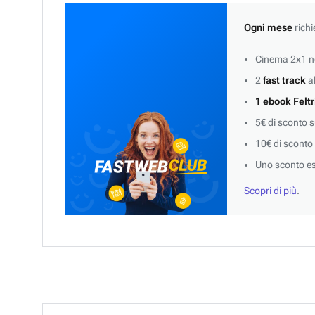
Ogni mese
richi
Cinema 2x1 ne
2
fast track
al
1 ebook Feltr
5€ di sconto 
10€ di sconto
Uno sconto es
Scopri di più
.