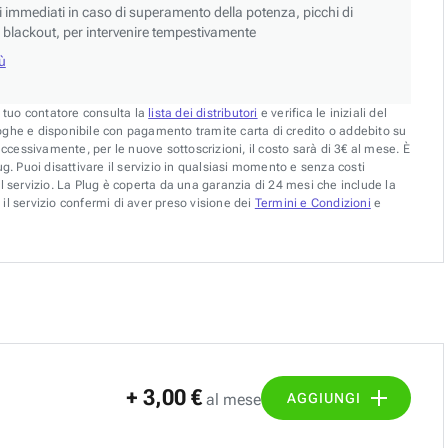
si immediati in caso di superamento della potenza, picchi di
blackout, per intervenire tempestivamente
iù
l tuo contatore consulta la
lista dei distributori
e verifica le iniziali del
oghe e disponibile con pagamento tramite carta di credito o addebito su
uccessivamente, per le nuove sottoscrizioni, il costo sarà di 3€ al mese. È
g. Puoi disattivare il servizio in qualsiasi momento e senza costi
l servizio. La Plug è coperta da una garanzia di 24 mesi che include la
il servizio confermi di aver preso visione dei
Termini e Condizioni
e
+ 3,00 €
AGGIUNGI
al mese