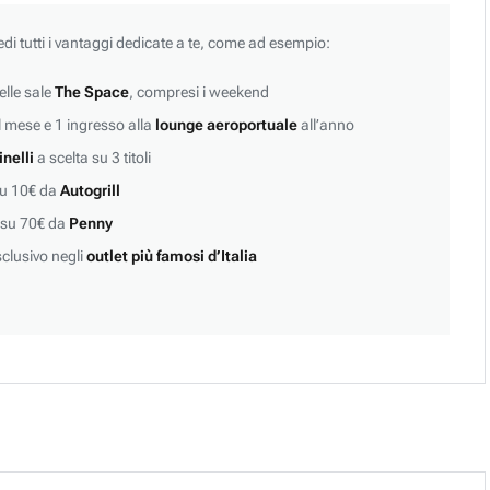
edi tutti i vantaggi dedicate a te, come ad esempio:
lle sale
The Space
, compresi i weekend
 mese e 1 ingresso alla
lounge aeroportuale
all’anno
inelli
a scelta su 3 titoli
su 10€ da
Autogrill
 su 70€ da
Penny
clusivo negli
outlet più famosi d’Italia