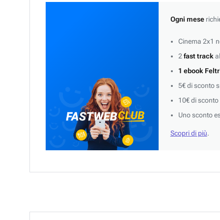
Ogni mese
richi
Cinema 2x1 ne
2
fast track
al
1 ebook Feltr
5€ di sconto 
10€ di sconto
Uno sconto es
Scopri di più
.