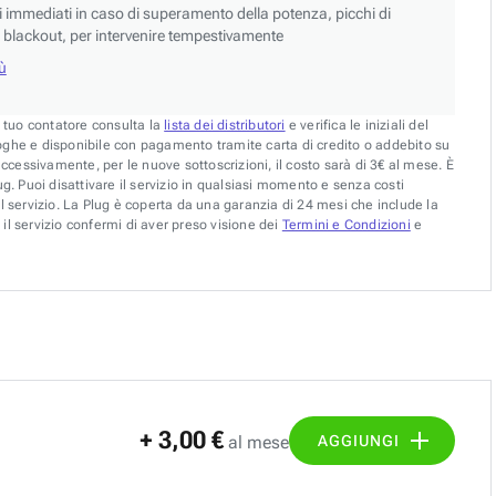
si immediati in caso di superamento della potenza, picchi di
blackout, per intervenire tempestivamente
iù
l tuo contatore consulta la
lista dei distributori
e verifica le iniziali del
oghe e disponibile con pagamento tramite carta di credito o addebito su
uccessivamente, per le nuove sottoscrizioni, il costo sarà di 3€ al mese. È
g. Puoi disattivare il servizio in qualsiasi momento e senza costi
l servizio. La Plug è coperta da una garanzia di 24 mesi che include la
il servizio confermi di aver preso visione dei
Termini e Condizioni
e
+ 3,00 €
AGGIUNGI
al mese