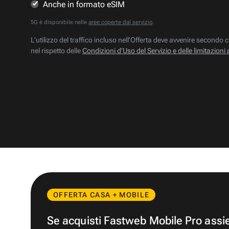
Anche in formato eSIM
5G è disponibile nelle
aree coperte dal servizio
.
L’utilizzo del traffico incluso nell’Offerta deve avvenire secondo c
nel rispetto delle
Condizioni d’Uso del Servizio e delle limitazioni 
OFFERTA CASA + MOBILE
Se acquisti Fastweb Mobile Pro ass