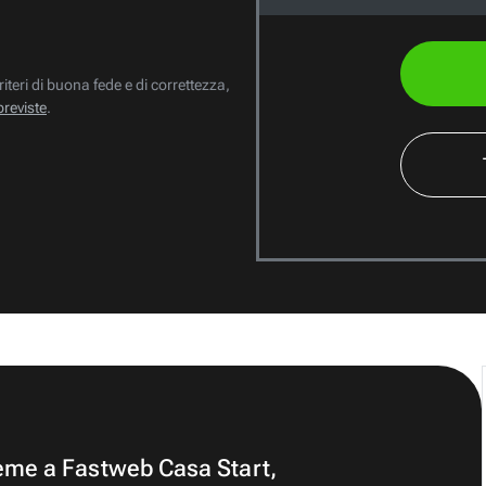
riteri di buona fede e di correttezza,
previste
.
ieme a Fastweb Casa Start,