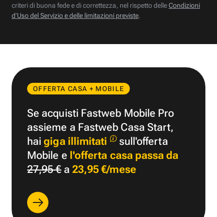
criteri di buona fede e di correttezza, nel rispetto delle
Condizioni
d’Uso del Servizio e delle limitazioni previste
.
OFFERTA CASA + MOBILE
Se acquisti Fastweb Mobile Pro
assieme a Fastweb Casa Start,
hai
giga illimitati
sull'offerta
Mobile e
l'offerta casa passa da
27,95 €
a
23,95 €/mese