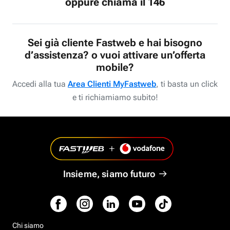
oppure chiama il 146
Sei già cliente Fastweb e hai bisogno
d’assistenza? o vuoi attivare un’offerta
mobile?
Accedi alla tua
Area Clienti MyFastweb
, ti basta un click
e ti richiamiamo subito!
Insieme, siamo futuro
Chi siamo