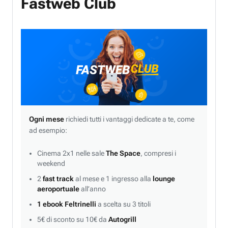
Fastweb Club
Ogni mese
richiedi tutti i vantaggi dedicate a te, come
ad esempio:
Cinema 2x1 nelle sale
The Space
, compresi i
weekend
2
fast track
al mese e 1 ingresso alla
lounge
aeroportuale
all’anno
1 ebook Feltrinelli
a scelta su 3 titoli
5€ di sconto su 10€ da
Autogrill