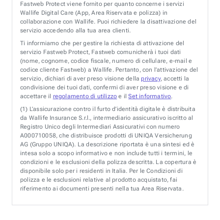
Fastweb Protect viene fornito per quanto concerne i servizi
Wallife Digital Care (App, Area Riservata e polizza) in
collaborazione con Wallife. Puoi richiedere la disattivazione del
servizio accedendo alla tua area clienti.
Ti informiamo che per gestire la richiesta di attivazione del
servizio Fastweb Protect, Fastweb comunicherà i tuoi dati
(nome, cognome, codice fiscale, numero di cellulare, e-mail e
codice cliente Fastweb) a Wallife. Pertanto, con l’attivazione del
servizio, dichiari di aver preso visione della
privacy
, accetti la
condivisione dei tuoi dati, confermi di aver preso visione e di
accettare il
regolamento di utilizzo
e il
Set informativo
.
(1)
L’assicurazione contro il furto d’identità digitale è distribuita
da Wallife Insurance S.r.l., intermediario assicurativo iscritto al
Registro Unico degli Intermediari Assicurativi con numero
A000710058, che distribuisce prodotti di UNIQA Versicherung
AG (Gruppo UNIQA). La descrizione riportata è una sintesi ed è
intesa solo a scopo informativo e non include tutti i termini, le
condizioni e le esclusioni della polizza descritta. La copertura è
disponibile solo per i residenti in Italia. Per le Condizioni di
polizza e le esclusioni relative al prodotto acquistato, fai
riferimento ai documenti presenti nella tua Area Riservata.