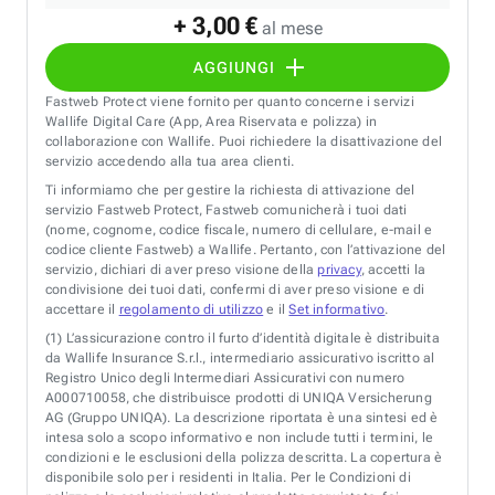
+ 3,00 €
al mese
AGGIUNGI
Fastweb Protect viene fornito per quanto concerne i servizi
Wallife Digital Care (App, Area Riservata e polizza) in
collaborazione con Wallife. Puoi richiedere la disattivazione del
servizio accedendo alla tua area clienti.
Ti informiamo che per gestire la richiesta di attivazione del
servizio Fastweb Protect, Fastweb comunicherà i tuoi dati
(nome, cognome, codice fiscale, numero di cellulare, e-mail e
codice cliente Fastweb) a Wallife. Pertanto, con l’attivazione del
servizio, dichiari di aver preso visione della
privacy
, accetti la
condivisione dei tuoi dati, confermi di aver preso visione e di
accettare il
regolamento di utilizzo
e il
Set informativo
.
(1)
L’assicurazione contro il furto d’identità digitale è distribuita
da Wallife Insurance S.r.l., intermediario assicurativo iscritto al
Registro Unico degli Intermediari Assicurativi con numero
A000710058, che distribuisce prodotti di UNIQA Versicherung
AG (Gruppo UNIQA). La descrizione riportata è una sintesi ed è
intesa solo a scopo informativo e non include tutti i termini, le
condizioni e le esclusioni della polizza descritta. La copertura è
disponibile solo per i residenti in Italia. Per le Condizioni di