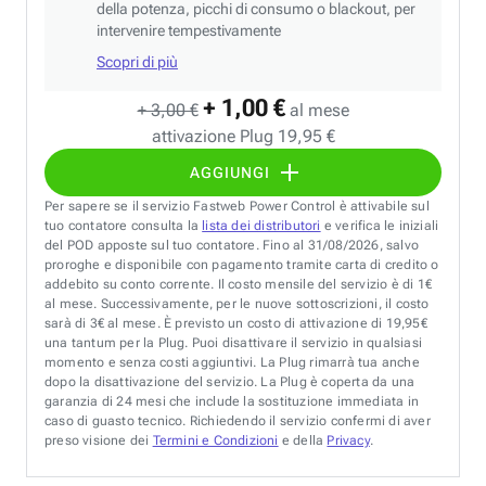
della potenza, picchi di consumo o blackout, per
intervenire tempestivamente
Scopri di più
+ 1,00 €
+ 3,00 €
al mese
attivazione Plug 19,95 €
AGGIUNGI
Per sapere se il servizio Fastweb Power Control è attivabile sul
tuo contatore consulta la
lista dei distributori
e verifica le iniziali
del POD apposte sul tuo contatore. Fino al 31/08/2026, salvo
proroghe e disponibile con pagamento tramite carta di credito o
addebito su conto corrente. Il costo mensile del servizio è di 1€
al mese. Successivamente, per le nuove sottoscrizioni, il costo
sarà di 3€ al mese. È previsto un costo di attivazione di 19,95€
una tantum per la Plug. Puoi disattivare il servizio in qualsiasi
momento e senza costi aggiuntivi. La Plug rimarrà tua anche
dopo la disattivazione del servizio. La Plug è coperta da una
garanzia di 24 mesi che include la sostituzione immediata in
caso di guasto tecnico. Richiedendo il servizio confermi di aver
preso visione dei
Termini e Condizioni
e della
Privacy
.