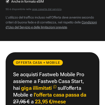
Anche in formato eSIM
5G è disponibile nelle
aree coperte dal servizio
.
L’utilizzo del traffico incluso nell’Offerta deve avvenire secondo
criteri di buona fede e di correttezza, nel rispetto delle
Condizioni
d’Uso del Servizio e delle limitazioni previste
.
OFFERTA CASA + MOBILE
Se acquisti Fastweb Mobile Pro
assieme a Fastweb Casa Start,
hai
giga illimitati
sull'offerta
Mobile e
l'offerta casa passa da
27,95 €
a
23,95 €/mese