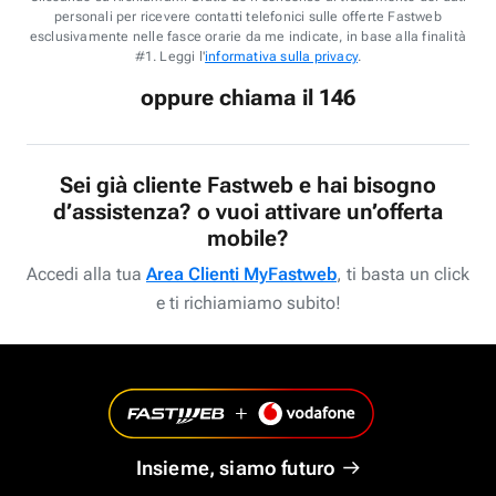
personali per ricevere contatti telefonici sulle offerte Fastweb
esclusivamente nelle fasce orarie da me indicate, in base alla finalità
#1. Leggi l'
informativa sulla privacy
.
oppure chiama il 146
Sei già cliente Fastweb e hai bisogno
d’assistenza? o vuoi attivare un’offerta
mobile?
Accedi alla tua
Area Clienti MyFastweb
, ti basta un click
e ti richiamiamo subito!
Insieme, siamo futuro