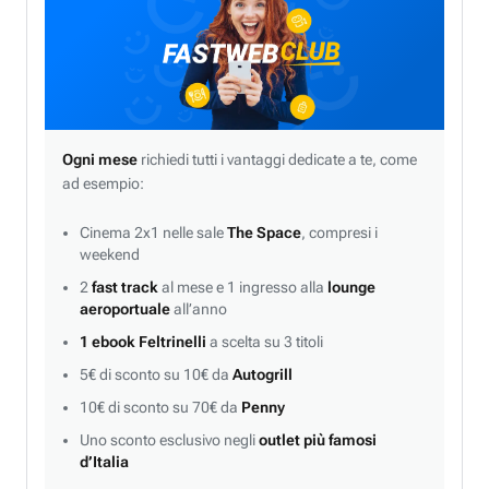
Ogni mese
richiedi tutti i vantaggi dedicate a te, come
ad esempio:
Cinema 2x1 nelle sale
The Space
, compresi i
weekend
2
fast track
al mese e 1 ingresso alla
lounge
aeroportuale
all’anno
1 ebook Feltrinelli
a scelta su 3 titoli
5€ di sconto su 10€ da
Autogrill
10€ di sconto su 70€ da
Penny
Uno sconto esclusivo negli
outlet più famosi
d’Italia