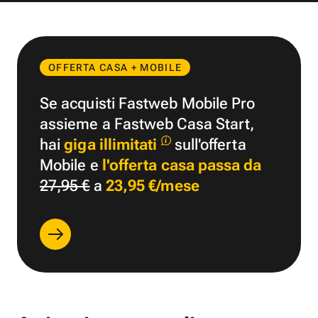
OFFERTA CASA + MOBILE
Se acquisti Fastweb Mobile Pro
assieme a Fastweb Casa Start,
hai
giga illimitati
sull'offerta
Mobile e
l'offerta casa passa da
27,95 €
a
23,95 €/mese