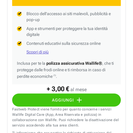
Blocco dell'accesso ai siti malevoli, pubblicità e
pop-up
App e strumenti per proteggere la tua identità
digitale
Contenuti educativi sulla sicurezza online
Scopri di più
Inclusa per te la
polizza assicurativa Wallife®
, che ti
protegge dalle frodi online e ti rimborsa in caso di
perdite economiche
.
(1)
+ 3,00 €
al mese
AGGIUNGI
Fastweb Protect viene fornito per quanto concerne i servizi
Wallife Digital Care (App, Area Riservata e polizza) in
collaborazione con Wallife. Puoi richiedere la disattivazione del
servizio accedendo alla tua area clienti.
Ti informiamo che per gestire la richiesta di attivazione del