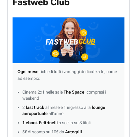
Fastweb Club
Ogni mese
richiedi tutti i vantaggi dedicate a te, come
ad esempio:
Cinema 2x1 nelle sale
The Space
, compresi i
weekend
2
fast track
al mese e 1 ingresso alla
lounge
aeroportuale
all’anno
1 ebook Feltrinelli
a scelta su 3 titoli
5€ di sconto su 10€ da
Autogrill