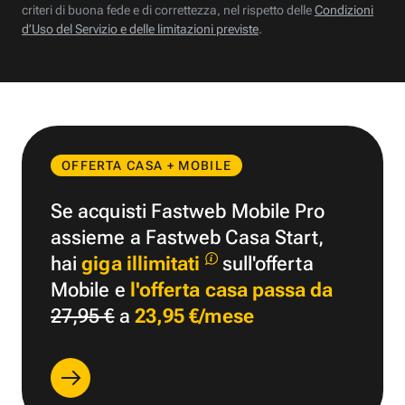
criteri di buona fede e di correttezza, nel rispetto delle
Condizioni
d’Uso del Servizio e delle limitazioni previste
.
OFFERTA CASA + MOBILE
Se acquisti Fastweb Mobile Pro
assieme a Fastweb Casa Start,
hai
giga illimitati
sull'offerta
Mobile e
l'offerta casa passa da
27,95 €
a
23,95 €/mese