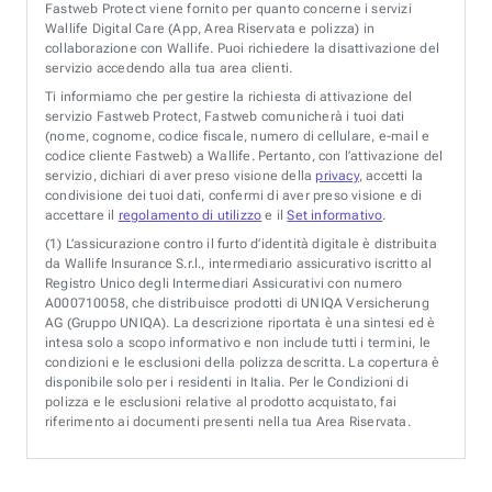
Fastweb Protect viene fornito per quanto concerne i servizi
Wallife Digital Care (App, Area Riservata e polizza) in
collaborazione con Wallife. Puoi richiedere la disattivazione del
servizio accedendo alla tua area clienti.
Ti informiamo che per gestire la richiesta di attivazione del
servizio Fastweb Protect, Fastweb comunicherà i tuoi dati
(nome, cognome, codice fiscale, numero di cellulare, e-mail e
codice cliente Fastweb) a Wallife. Pertanto, con l’attivazione del
servizio, dichiari di aver preso visione della
privacy
, accetti la
condivisione dei tuoi dati, confermi di aver preso visione e di
accettare il
regolamento di utilizzo
e il
Set informativo
.
(1)
L’assicurazione contro il furto d’identità digitale è distribuita
da Wallife Insurance S.r.l., intermediario assicurativo iscritto al
Registro Unico degli Intermediari Assicurativi con numero
A000710058, che distribuisce prodotti di UNIQA Versicherung
AG (Gruppo UNIQA). La descrizione riportata è una sintesi ed è
intesa solo a scopo informativo e non include tutti i termini, le
condizioni e le esclusioni della polizza descritta. La copertura è
disponibile solo per i residenti in Italia. Per le Condizioni di
polizza e le esclusioni relative al prodotto acquistato, fai
riferimento ai documenti presenti nella tua Area Riservata.