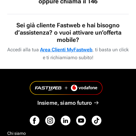
oppure chiama il 146
Sei già cliente Fastweb e hai bisogno
d’assistenza? o vuoi attivare un’offerta
mobile?
Accedi alla tua
Area Clienti MyFastweb
, ti basta un click
e ti richiamiamo subito!
Insieme, siamo futuro
Chi siamo