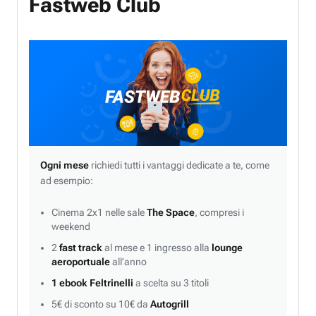
Fastweb Club
Ogni mese
richiedi tutti i vantaggi dedicate a te, come
ad esempio:
Cinema 2x1 nelle sale
The Space
, compresi i
weekend
2
fast track
al mese e 1 ingresso alla
lounge
aeroportuale
all’anno
1 ebook Feltrinelli
a scelta su 3 titoli
5€ di sconto su 10€ da
Autogrill