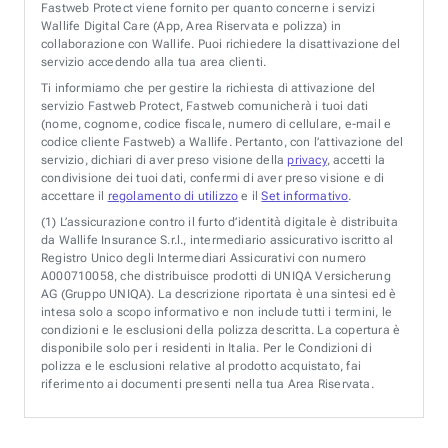
Fastweb Protect viene fornito per quanto concerne i servizi
Wallife Digital Care (App, Area Riservata e polizza) in
collaborazione con Wallife. Puoi richiedere la disattivazione del
servizio accedendo alla tua area clienti.
Ti informiamo che per gestire la richiesta di attivazione del
servizio Fastweb Protect, Fastweb comunicherà i tuoi dati
(nome, cognome, codice fiscale, numero di cellulare, e-mail e
codice cliente Fastweb) a Wallife. Pertanto, con l’attivazione del
servizio, dichiari di aver preso visione della
privacy
, accetti la
condivisione dei tuoi dati, confermi di aver preso visione e di
accettare il
regolamento di utilizzo
e il
Set informativo
.
(1)
L’assicurazione contro il furto d’identità digitale è distribuita
da Wallife Insurance S.r.l., intermediario assicurativo iscritto al
Registro Unico degli Intermediari Assicurativi con numero
A000710058, che distribuisce prodotti di UNIQA Versicherung
AG (Gruppo UNIQA). La descrizione riportata è una sintesi ed è
intesa solo a scopo informativo e non include tutti i termini, le
condizioni e le esclusioni della polizza descritta. La copertura è
disponibile solo per i residenti in Italia. Per le Condizioni di
polizza e le esclusioni relative al prodotto acquistato, fai
riferimento ai documenti presenti nella tua Area Riservata.