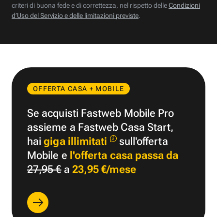
criteri di buona fede e di correttezza, nel rispetto delle
Condizioni
d’Uso del Servizio e delle limitazioni previste
.
OFFERTA CASA + MOBILE
Se acquisti Fastweb Mobile Pro
assieme a Fastweb Casa Start,
hai
giga illimitati
sull'offerta
Mobile e
l'offerta casa passa da
27,95 €
a
23,95 €/mese