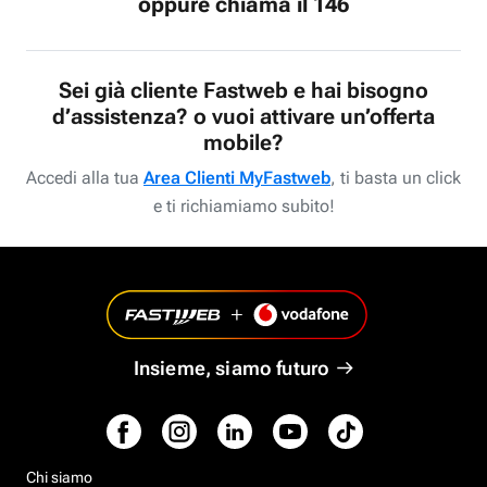
oppure chiama il 146
Sei già cliente Fastweb e hai bisogno
d’assistenza? o vuoi attivare un’offerta
mobile?
Accedi alla tua
Area Clienti MyFastweb
, ti basta un click
e ti richiamiamo subito!
Insieme, siamo futuro
Chi siamo