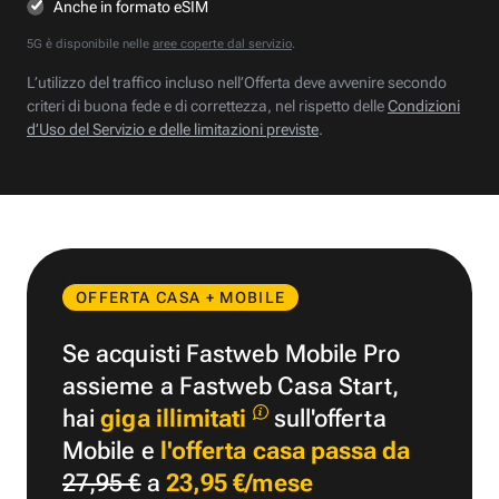
Anche in formato eSIM
5G è disponibile nelle
aree coperte dal servizio
.
L’utilizzo del traffico incluso nell’Offerta deve avvenire secondo
criteri di buona fede e di correttezza, nel rispetto delle
Condizioni
d’Uso del Servizio e delle limitazioni previste
.
OFFERTA CASA + MOBILE
Se acquisti Fastweb Mobile Pro
assieme a Fastweb Casa Start,
hai
giga illimitati
sull'offerta
Mobile e
l'offerta casa passa da
27,95 €
a
23,95 €/mese