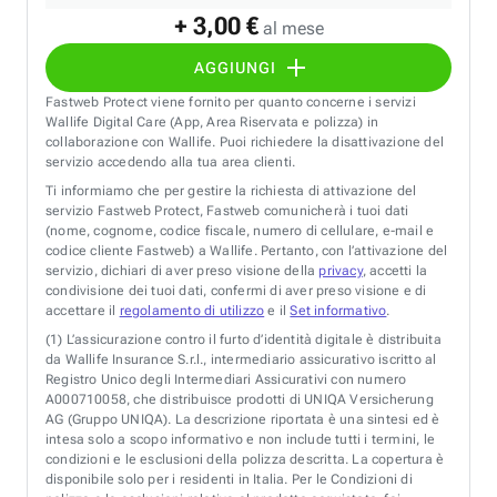
+ 3,00 €
al mese
AGGIUNGI
Fastweb Protect viene fornito per quanto concerne i servizi
Wallife Digital Care (App, Area Riservata e polizza) in
collaborazione con Wallife. Puoi richiedere la disattivazione del
servizio accedendo alla tua area clienti.
Ti informiamo che per gestire la richiesta di attivazione del
servizio Fastweb Protect, Fastweb comunicherà i tuoi dati
(nome, cognome, codice fiscale, numero di cellulare, e-mail e
codice cliente Fastweb) a Wallife. Pertanto, con l’attivazione del
servizio, dichiari di aver preso visione della
privacy
, accetti la
condivisione dei tuoi dati, confermi di aver preso visione e di
accettare il
regolamento di utilizzo
e il
Set informativo
.
(1)
L’assicurazione contro il furto d’identità digitale è distribuita
da Wallife Insurance S.r.l., intermediario assicurativo iscritto al
Registro Unico degli Intermediari Assicurativi con numero
A000710058, che distribuisce prodotti di UNIQA Versicherung
AG (Gruppo UNIQA). La descrizione riportata è una sintesi ed è
intesa solo a scopo informativo e non include tutti i termini, le
condizioni e le esclusioni della polizza descritta. La copertura è
disponibile solo per i residenti in Italia. Per le Condizioni di