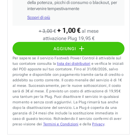
della potenza, picchi di consumo o blackout, per
intervenire tempestivamente
Scopri di più
+ 1,00 €
+ 3,00 €
al mese
attivazione Plug 19,95 €
AGGIUNGI
Per sapere se il servizio Fastweb Power Control è attivabile sul
tuo contatore consulta la
lista dei distributori
e verifica le iniziali
del POD apposte sul tuo contatore. Fino al 31/08/2026, salvo
proroghe e disponibile con pagamento tramite carta di credito o
addebito su conto corrente. Il costo mensile del servizio è di 1€
al mese. Successivamente, per le nuove sottoscrizioni, il costo
sarà di 3€ al mese. È previsto un costo di attivazione di 19,95€
una tantum per la Plug. Puoi disattivare il servizio in qualsiasi
momento e senza costi aggiuntivi. La Plug rimarrà tua anche
dopo la disattivazione del servizio. La Plug è coperta da una
garanzia di 24 mesi che include la sostituzione immediata in
caso di guasto tecnico. Richiedendo il servizio confermi di aver
preso visione dei
Termini e Condizioni
e della
Privacy
.