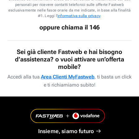
personali per ricevere contatti telefonici sulle offerte Fastweb
esclusivamente nelle fasce orarie da me indicate, in base alla finalità
#1. Leggi l'
informativa sulla privacy
.
oppure chiama il 146
Sei già cliente Fastweb e hai bisogno
d’assistenza? o vuoi attivare un’offerta
mobile?
Accedi alla tua
Area Clienti MyFastweb
, ti basta un click
e ti richiamiamo subito!
Insieme, siamo futuro