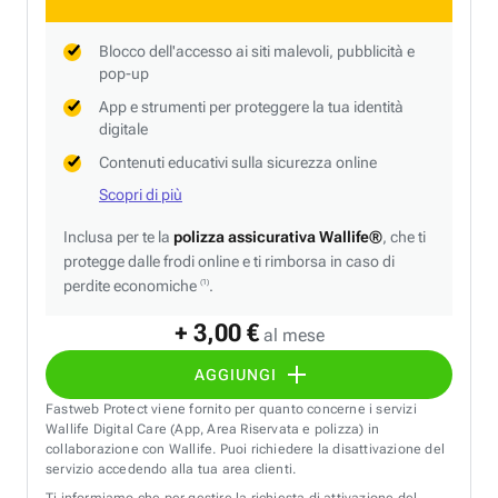
Blocco dell'accesso ai siti malevoli, pubblicità e
pop-up
App e strumenti per proteggere la tua identità
digitale
Contenuti educativi sulla sicurezza online
Scopri di più
Inclusa per te la
polizza assicurativa Wallife®
, che ti
protegge dalle frodi online e ti rimborsa in caso di
perdite economiche
.
(1)
+ 3,00 €
al mese
AGGIUNGI
Fastweb Protect viene fornito per quanto concerne i servizi
Wallife Digital Care (App, Area Riservata e polizza) in
collaborazione con Wallife. Puoi richiedere la disattivazione del
servizio accedendo alla tua area clienti.
Ti informiamo che per gestire la richiesta di attivazione del