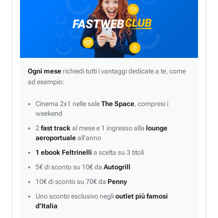
Ogni mese
richiedi tutti i vantaggi dedicate a te, come
ad esempio:
Cinema 2x1 nelle sale
The Space
, compresi i
weekend
2
fast track
al mese e 1 ingresso alla
lounge
aeroportuale
all’anno
1 ebook Feltrinelli
a scelta su 3 titoli
5€ di sconto su 10€ da
Autogrill
10€ di sconto su 70€ da
Penny
Uno sconto esclusivo negli
outlet più famosi
d’Italia