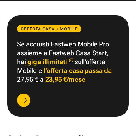
OFFERTA CASA + MOBILE
Se acquisti Fastweb Mobile Pro
assieme a Fastweb Casa Start,
hai
giga illimitati
sull'offerta
Mobile e
l'offerta casa passa da
27,95 €
a
23,95 €/mese