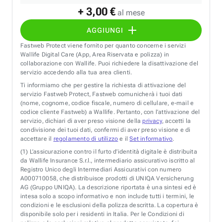
+ 3,00 €
al mese
AGGIUNGI
Fastweb Protect viene fornito per quanto concerne i servizi
Wallife Digital Care (App, Area Riservata e polizza) in
collaborazione con Wallife. Puoi richiedere la disattivazione del
servizio accedendo alla tua area clienti.
Ti informiamo che per gestire la richiesta di attivazione del
servizio Fastweb Protect, Fastweb comunicherà i tuoi dati
(nome, cognome, codice fiscale, numero di cellulare, e-mail e
codice cliente Fastweb) a Wallife. Pertanto, con l’attivazione del
servizio, dichiari di aver preso visione della
privacy
, accetti la
condivisione dei tuoi dati, confermi di aver preso visione e di
accettare il
regolamento di utilizzo
e il
Set informativo
.
(1)
L’assicurazione contro il furto d’identità digitale è distribuita
da Wallife Insurance S.r.l., intermediario assicurativo iscritto al
Registro Unico degli Intermediari Assicurativi con numero
A000710058, che distribuisce prodotti di UNIQA Versicherung
AG (Gruppo UNIQA). La descrizione riportata è una sintesi ed è
intesa solo a scopo informativo e non include tutti i termini, le
condizioni e le esclusioni della polizza descritta. La copertura è
disponibile solo per i residenti in Italia. Per le Condizioni di