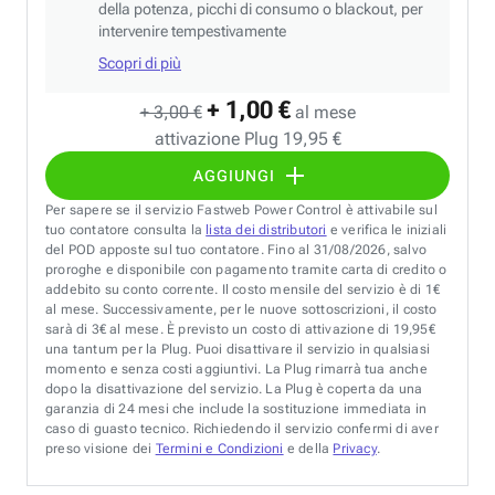
della potenza, picchi di consumo o blackout, per
intervenire tempestivamente
Scopri di più
+ 1,00 €
+ 3,00 €
al mese
attivazione Plug 19,95 €
AGGIUNGI
Per sapere se il servizio Fastweb Power Control è attivabile sul
tuo contatore consulta la
lista dei distributori
e verifica le iniziali
del POD apposte sul tuo contatore. Fino al 31/08/2026, salvo
proroghe e disponibile con pagamento tramite carta di credito o
addebito su conto corrente. Il costo mensile del servizio è di 1€
al mese. Successivamente, per le nuove sottoscrizioni, il costo
sarà di 3€ al mese. È previsto un costo di attivazione di 19,95€
una tantum per la Plug. Puoi disattivare il servizio in qualsiasi
momento e senza costi aggiuntivi. La Plug rimarrà tua anche
dopo la disattivazione del servizio. La Plug è coperta da una
garanzia di 24 mesi che include la sostituzione immediata in
caso di guasto tecnico. Richiedendo il servizio confermi di aver
preso visione dei
Termini e Condizioni
e della
Privacy
.