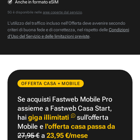
Anche in formato eSIM
5G è disponibile nelle
aree coperte dal servizio
.
L’utilizzo del traffico incluso nell’Offerta deve avvenire secondo
criteri di buona fede e di correttezza, nel rispetto delle
Condizioni
d’Uso del Servizio e delle limitazioni previste
.
OFFERTA CASA + MOBILE
Se acquisti Fastweb Mobile Pro
assieme a Fastweb Casa Start,
hai
giga illimitati
sull'offerta
Mobile e
l'offerta casa passa da
27,95 €
a
23,95 €/mese