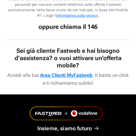
personali per ricevere contatti telefonici sulle offerte Fastweb
esclusivamente nelle fasce orarie da me indicate, in base alla finalità
#1. Leggi l'
informativa sulla privacy
.
oppure chiama il 146
Sei già cliente Fastweb e hai bisogno
d’assistenza? o vuoi attivare un’offerta
mobile?
Accedi alla tua
Area Clienti MyFastweb
, ti basta un click
e ti richiamiamo subito!
Insieme, siamo futuro