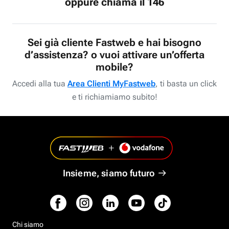
oppure chiama il 146
Sei già cliente Fastweb e hai bisogno
d’assistenza? o vuoi attivare un’offerta
mobile?
Accedi alla tua
Area Clienti MyFastweb
, ti basta un click
e ti richiamiamo subito!
Insieme, siamo futuro
Chi siamo