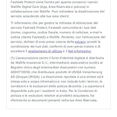
Fastweb Protect viene fornito per quanto concerne i servizi
Wallife Digital Care (App, Area Riservata e polizza) in
collaborazione con Wallife. Puoi richiedere la disattivazione del
servizio accedendo alla tua area clienti.
Ti informiamo che per gestire la richiesta di attivazione del
servizio Fastweb Protect, Fastweb comunicherà i tuoi dati
(nome, cognome, codice fiscale, numero di cellulare, e-mail e
codice cliente Fastweb) a Wallife. Pertanto, con l’attivazione del
servizio, dichiari di aver preso visione della
privacy
, accetti la
condivisione dei tuoi dati, confermi di aver preso visione e di
accettare il
regolamento di utilizzo
e il
Set informativo
.
(1)
L’assicurazione contro il furto d’identità digitale è distribuita
da Wallife Insurance S.r.l., intermediario assicurativo iscritto al
Registro Unico degli Intermediari Assicurativi con numero
A000710058, che distribuisce prodotti di UNIQA Versicherung
AG (Gruppo UNIQA). La descrizione riportata è una sintesi ed è
intesa solo a scopo informativo e non include tutti i termini, le
condizioni e le esclusioni della polizza descritta. La copertura è
disponibile solo per i residenti in Italia. Per le Condizioni di
polizza e le esclusioni relative al prodotto acquistato, fai
riferimento ai documenti presenti nella tua Area Riservata.