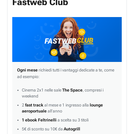
Fastweb Club
Ogni mese
richiedi tutti i vantaggi dedicate a te, come
ad esempio:
Cinema 2x1 nelle sale
The Space
, compresi i
weekend
2
fast track
al mese e 1 ingresso alla
lounge
aeroportuale
all’anno
1 ebook Feltrinelli
a scelta su 3 titoli
5€ di sconto su 10€ da
Autogrill