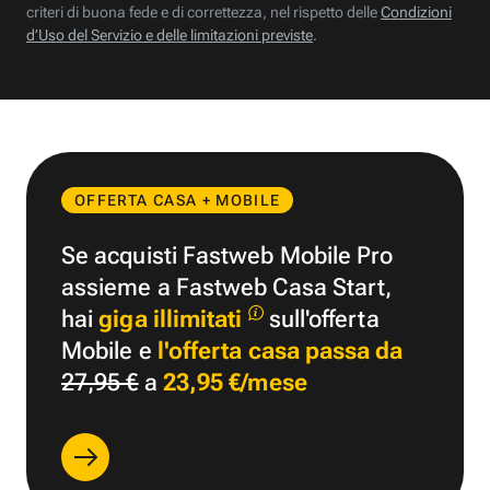
criteri di buona fede e di correttezza, nel rispetto delle
Condizioni
d’Uso del Servizio e delle limitazioni previste
.
OFFERTA CASA + MOBILE
Se acquisti Fastweb Mobile Pro
assieme a Fastweb Casa Start,
hai
giga illimitati
sull'offerta
Mobile e
l'offerta casa passa da
27,95 €
a
23,95 €/mese