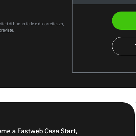
riteri di buona fede e di correttezza,
previste
.
ieme a Fastweb Casa Start,