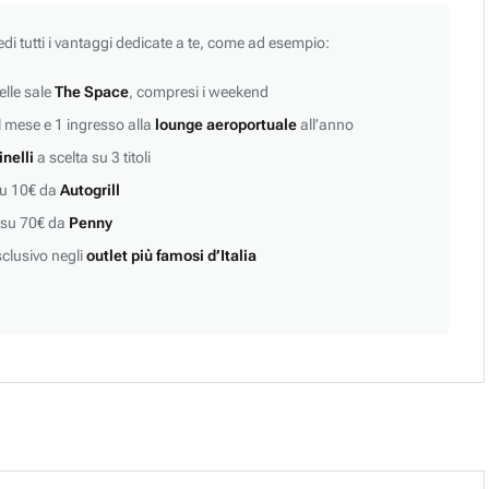
edi tutti i vantaggi dedicate a te, come ad esempio:
lle sale
The Space
, compresi i weekend
 mese e 1 ingresso alla
lounge aeroportuale
all’anno
inelli
a scelta su 3 titoli
su 10€ da
Autogrill
 su 70€ da
Penny
clusivo negli
outlet più famosi d’Italia