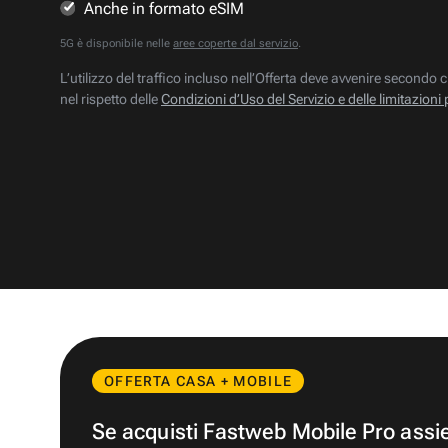
Anche in formato eSIM
5G è disponibile nelle
aree coperte dal servizio
.
L’utilizzo del traffico incluso nell’Offerta deve avvenire secondo c
nel rispetto delle
Condizioni d’Uso del Servizio e delle limitazioni 
OFFERTA CASA + MOBILE
Se acquisti Fastweb Mobile Pro ass