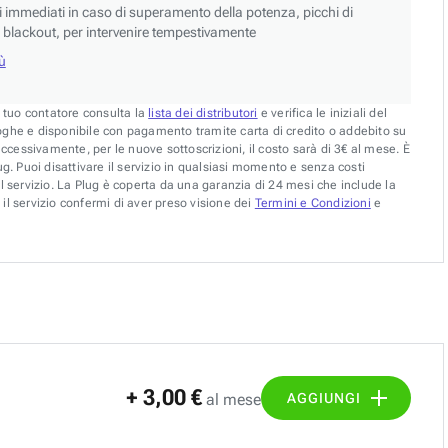
si immediati in caso di superamento della potenza, picchi di
blackout, per intervenire tempestivamente
iù
l tuo contatore consulta la
lista dei distributori
e verifica le iniziali del
oghe e disponibile con pagamento tramite carta di credito o addebito su
uccessivamente, per le nuove sottoscrizioni, il costo sarà di 3€ al mese. È
g. Puoi disattivare il servizio in qualsiasi momento e senza costi
l servizio. La Plug è coperta da una garanzia di 24 mesi che include la
il servizio confermi di aver preso visione dei
Termini e Condizioni
e
+ 3,00 €
AGGIUNGI
al mese