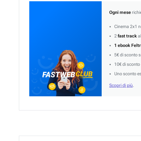
Ogni mese
richi
Cinema 2x1 ne
2
fast track
al
1 ebook Feltr
5€ di sconto 
10€ di sconto
Uno sconto es
Scopri di più
.