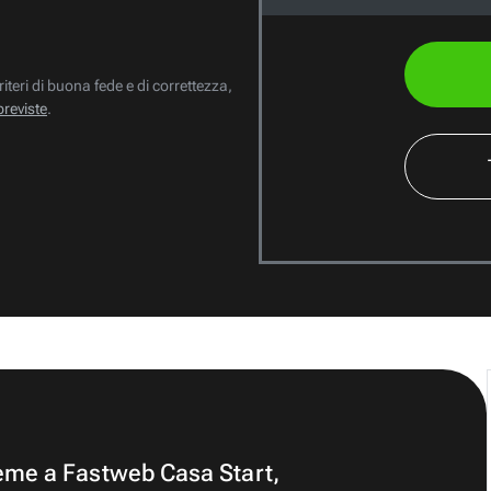
riteri di buona fede e di correttezza,
previste
.
ieme a Fastweb Casa Start,