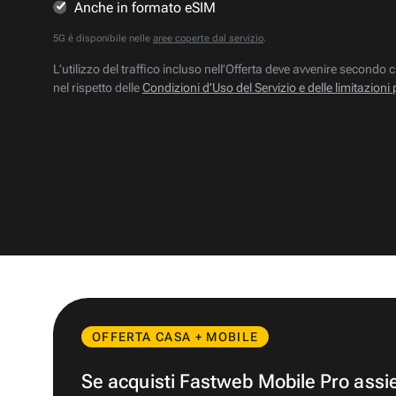
Anche in formato eSIM
5G è disponibile nelle
aree coperte dal servizio
.
L’utilizzo del traffico incluso nell’Offerta deve avvenire secondo c
nel rispetto delle
Condizioni d’Uso del Servizio e delle limitazioni 
OFFERTA CASA + MOBILE
Se acquisti Fastweb Mobile Pro ass