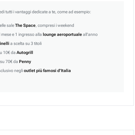
edi tutti i vantaggi dedicate a te, come ad esempio:
lle sale
The Space
, compresi i weekend
 mese e 1 ingresso alla
lounge aeroportuale
all’anno
inelli
a scelta su 3 titoli
su 10€ da
Autogrill
 su 70€ da
Penny
clusivo negli
outlet più famosi d’Italia