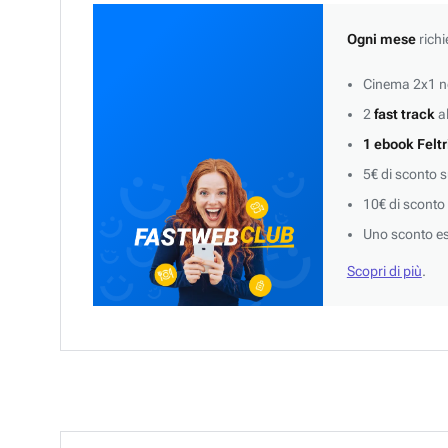
Ogni mese
richi
Cinema 2x1 ne
2
fast track
al
1 ebook Feltr
5€ di sconto 
10€ di sconto
Uno sconto es
Scopri di più
.