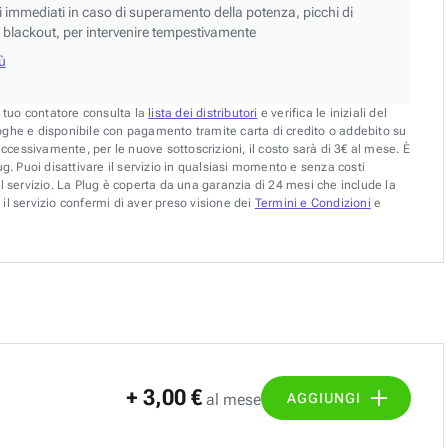
si immediati in caso di superamento della potenza, picchi di
blackout, per intervenire tempestivamente
iù
l tuo contatore consulta la
lista dei distributori
e verifica le iniziali del
oghe e disponibile con pagamento tramite carta di credito o addebito su
uccessivamente, per le nuove sottoscrizioni, il costo sarà di 3€ al mese. È
g. Puoi disattivare il servizio in qualsiasi momento e senza costi
l servizio. La Plug è coperta da una garanzia di 24 mesi che include la
il servizio confermi di aver preso visione dei
Termini e Condizioni
e
+ 3,00 €
AGGIUNGI
al mese