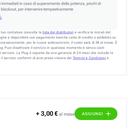
si immediati in caso di superamento della potenza, picchi di
blackout, per intervenire tempestivamente
iù
l tuo contatore consulta la
lista dei distributori
e verifica le iniziali del
oghe e disponibile con pagamento tramite carta di credito o addebito su
uccessivamente, per le nuove sottoscrizioni, il costo sarà di 3€ al mese. È
g. Puoi disattivare il servizio in qualsiasi momento e senza costi
l servizio. La Plug è coperta da una garanzia di 24 mesi che include la
il servizio confermi di aver preso visione dei
Termini e Condizioni
e
+ 3,00 €
AGGIUNGI
al mese