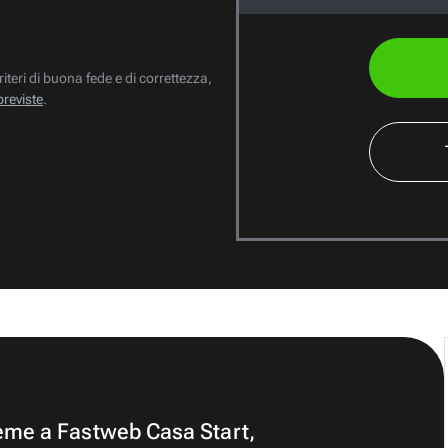
riteri di buona fede e di correttezza,
previste
.
ieme a Fastweb Casa Start,