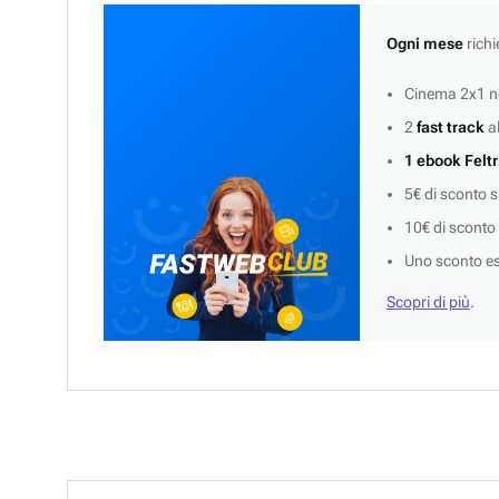
Ogni mese
richi
Cinema 2x1 ne
2
fast track
al
1 ebook Feltr
5€ di sconto 
10€ di sconto
Uno sconto es
Scopri di più
.