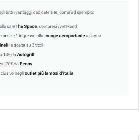
edi tutti i vantaggi dedicate a te, come ad esempio:
lle sale
The Space
, compresi i weekend
 mese e 1 ingresso alla
lounge aeroportuale
all’anno
inelli
a scelta su 3 titoli
su 10€ da
Autogrill
 su 70€ da
Penny
clusivo negli
outlet più famosi d’Italia