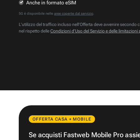
Anche in formato eSIM
5G è disponibile nelle
aree coperte dal servizio
.
L’utilizzo del traffico incluso nell’Offerta deve avvenire secondo c
nel rispetto delle
Condizioni d’Uso del Servizio e delle limitazioni 
OFFERTA CASA + MOBILE
Se acquisti Fastweb Mobile Pro ass