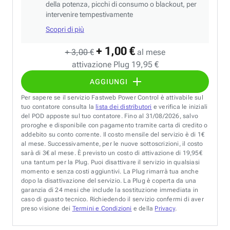
della potenza, picchi di consumo o blackout, per
intervenire tempestivamente
Scopri di più
+ 1,00 €
+ 3,00 €
al mese
attivazione Plug 19,95 €
AGGIUNGI
Per sapere se il servizio Fastweb Power Control è attivabile sul
tuo contatore consulta la
lista dei distributori
e verifica le iniziali
del POD apposte sul tuo contatore. Fino al 31/08/2026, salvo
proroghe e disponibile con pagamento tramite carta di credito o
addebito su conto corrente. Il costo mensile del servizio è di 1€
al mese. Successivamente, per le nuove sottoscrizioni, il costo
sarà di 3€ al mese. È previsto un costo di attivazione di 19,95€
una tantum per la Plug. Puoi disattivare il servizio in qualsiasi
momento e senza costi aggiuntivi. La Plug rimarrà tua anche
dopo la disattivazione del servizio. La Plug è coperta da una
garanzia di 24 mesi che include la sostituzione immediata in
caso di guasto tecnico. Richiedendo il servizio confermi di aver
preso visione dei
Termini e Condizioni
e della
Privacy
.