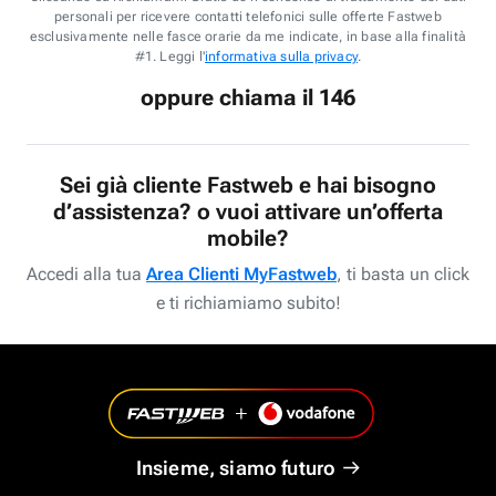
personali per ricevere contatti telefonici sulle offerte Fastweb
esclusivamente nelle fasce orarie da me indicate, in base alla finalità
#1. Leggi l'
informativa sulla privacy
.
oppure chiama il 146
Sei già cliente Fastweb e hai bisogno
d’assistenza? o vuoi attivare un’offerta
mobile?
Accedi alla tua
Area Clienti MyFastweb
, ti basta un click
e ti richiamiamo subito!
Insieme, siamo futuro