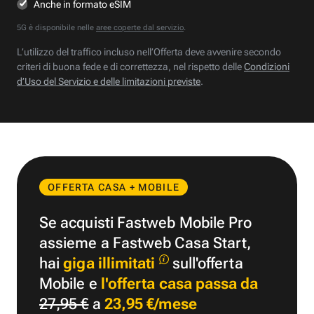
Anche in formato eSIM
5G è disponibile nelle
aree coperte dal servizio
.
L’utilizzo del traffico incluso nell’Offerta deve avvenire secondo
criteri di buona fede e di correttezza, nel rispetto delle
Condizioni
d’Uso del Servizio e delle limitazioni previste
.
OFFERTA CASA + MOBILE
Se acquisti Fastweb Mobile Pro
assieme a Fastweb Casa Start,
hai
giga illimitati
sull'offerta
Mobile e
l'offerta casa passa da
27,95 €
a
23,95 €/mese