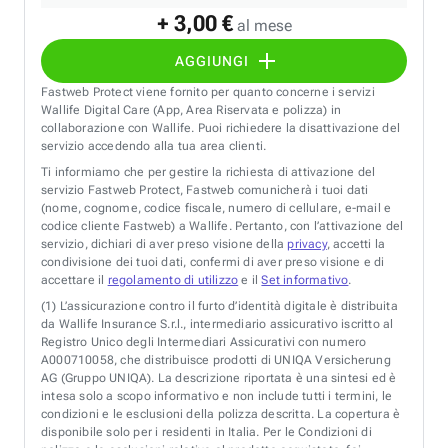
+ 3,00 €
al mese
AGGIUNGI
Fastweb Protect viene fornito per quanto concerne i servizi
Wallife Digital Care (App, Area Riservata e polizza) in
collaborazione con Wallife. Puoi richiedere la disattivazione del
servizio accedendo alla tua area clienti.
Ti informiamo che per gestire la richiesta di attivazione del
servizio Fastweb Protect, Fastweb comunicherà i tuoi dati
(nome, cognome, codice fiscale, numero di cellulare, e-mail e
codice cliente Fastweb) a Wallife. Pertanto, con l’attivazione del
servizio, dichiari di aver preso visione della
privacy
, accetti la
condivisione dei tuoi dati, confermi di aver preso visione e di
accettare il
regolamento di utilizzo
e il
Set informativo
.
(1)
L’assicurazione contro il furto d’identità digitale è distribuita
da Wallife Insurance S.r.l., intermediario assicurativo iscritto al
Registro Unico degli Intermediari Assicurativi con numero
A000710058, che distribuisce prodotti di UNIQA Versicherung
AG (Gruppo UNIQA). La descrizione riportata è una sintesi ed è
intesa solo a scopo informativo e non include tutti i termini, le
condizioni e le esclusioni della polizza descritta. La copertura è
disponibile solo per i residenti in Italia. Per le Condizioni di