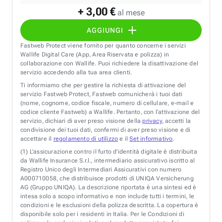
+ 3,00 €
al mese
AGGIUNGI
Fastweb Protect viene fornito per quanto concerne i servizi
Wallife Digital Care (App, Area Riservata e polizza) in
collaborazione con Wallife. Puoi richiedere la disattivazione del
servizio accedendo alla tua area clienti.
Ti informiamo che per gestire la richiesta di attivazione del
servizio Fastweb Protect, Fastweb comunicherà i tuoi dati
(nome, cognome, codice fiscale, numero di cellulare, e-mail e
codice cliente Fastweb) a Wallife. Pertanto, con l’attivazione del
servizio, dichiari di aver preso visione della
privacy
, accetti la
condivisione dei tuoi dati, confermi di aver preso visione e di
accettare il
regolamento di utilizzo
e il
Set informativo
.
(1)
L’assicurazione contro il furto d’identità digitale è distribuita
da Wallife Insurance S.r.l., intermediario assicurativo iscritto al
Registro Unico degli Intermediari Assicurativi con numero
A000710058, che distribuisce prodotti di UNIQA Versicherung
AG (Gruppo UNIQA). La descrizione riportata è una sintesi ed è
intesa solo a scopo informativo e non include tutti i termini, le
condizioni e le esclusioni della polizza descritta. La copertura è
disponibile solo per i residenti in Italia. Per le Condizioni di