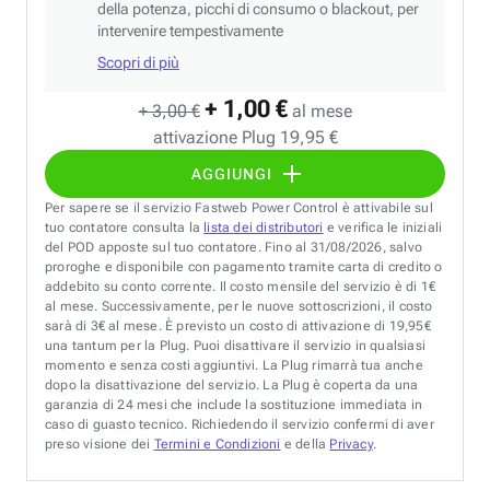
della potenza, picchi di consumo o blackout, per
intervenire tempestivamente
Scopri di più
+ 1,00 €
+ 3,00 €
al mese
attivazione Plug 19,95 €
AGGIUNGI
Per sapere se il servizio Fastweb Power Control è attivabile sul
tuo contatore consulta la
lista dei distributori
e verifica le iniziali
del POD apposte sul tuo contatore. Fino al 31/08/2026, salvo
proroghe e disponibile con pagamento tramite carta di credito o
addebito su conto corrente. Il costo mensile del servizio è di 1€
al mese. Successivamente, per le nuove sottoscrizioni, il costo
sarà di 3€ al mese. È previsto un costo di attivazione di 19,95€
una tantum per la Plug. Puoi disattivare il servizio in qualsiasi
momento e senza costi aggiuntivi. La Plug rimarrà tua anche
dopo la disattivazione del servizio. La Plug è coperta da una
garanzia di 24 mesi che include la sostituzione immediata in
caso di guasto tecnico. Richiedendo il servizio confermi di aver
preso visione dei
Termini e Condizioni
e della
Privacy
.