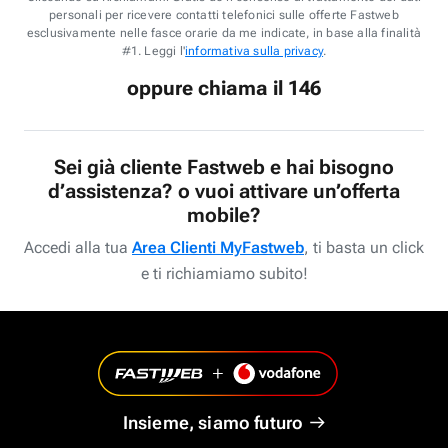
personali per ricevere contatti telefonici sulle offerte Fastweb
esclusivamente nelle fasce orarie da me indicate, in base alla finalità
#1. Leggi l'
informativa sulla privacy
.
oppure chiama il 146
Sei già cliente Fastweb e hai bisogno
d’assistenza? o vuoi attivare un’offerta
mobile?
Accedi alla tua
Area Clienti MyFastweb
, ti basta un click
e ti richiamiamo subito!
Insieme, siamo futuro