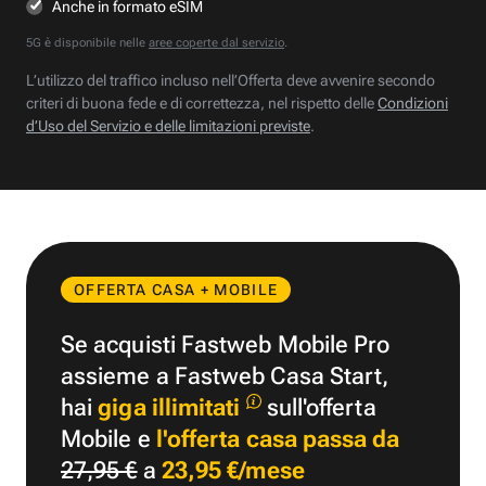
Anche in formato eSIM
5G è disponibile nelle
aree coperte dal servizio
.
L’utilizzo del traffico incluso nell’Offerta deve avvenire secondo
criteri di buona fede e di correttezza, nel rispetto delle
Condizioni
d’Uso del Servizio e delle limitazioni previste
.
OFFERTA CASA + MOBILE
Se acquisti Fastweb Mobile Pro
assieme a Fastweb Casa Start,
hai
giga illimitati
sull'offerta
Mobile e
l'offerta casa passa da
27,95 €
a
23,95 €/mese