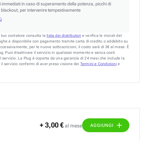
si immediati in caso di superamento della potenza, picchi di
blackout, per intervenire tempestivamente
iù
l tuo contatore consulta la
lista dei distributori
e verifica le iniziali del
oghe e disponibile con pagamento tramite carta di credito o addebito su
uccessivamente, per le nuove sottoscrizioni, il costo sarà di 3€ al mese. È
g. Puoi disattivare il servizio in qualsiasi momento e senza costi
l servizio. La Plug è coperta da una garanzia di 24 mesi che include la
il servizio confermi di aver preso visione dei
Termini e Condizioni
e
+ 3,00 €
AGGIUNGI
al mese