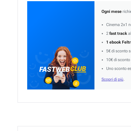
Ogni mese
richi
Cinema 2x1 ne
2
fast track
al
1 ebook Feltr
5€ di sconto 
10€ di sconto
Uno sconto es
Scopri di più
.