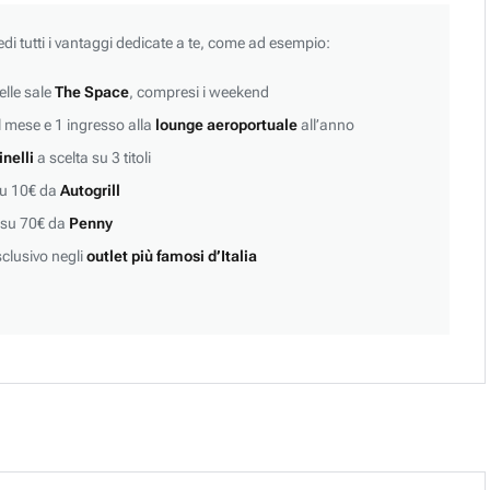
edi tutti i vantaggi dedicate a te, come ad esempio:
lle sale
The Space
, compresi i weekend
 mese e 1 ingresso alla
lounge aeroportuale
all’anno
inelli
a scelta su 3 titoli
su 10€ da
Autogrill
 su 70€ da
Penny
clusivo negli
outlet più famosi d’Italia