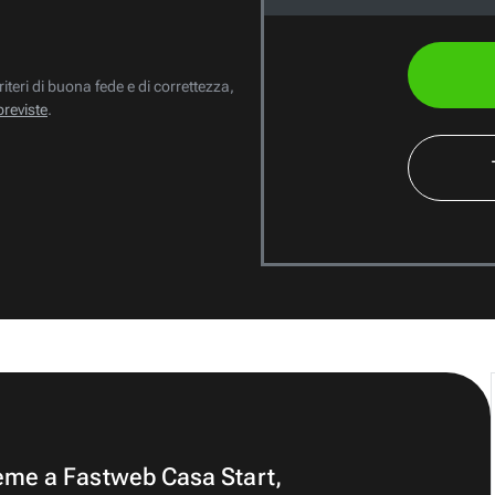
riteri di buona fede e di correttezza,
previste
.
ieme a Fastweb Casa Start,