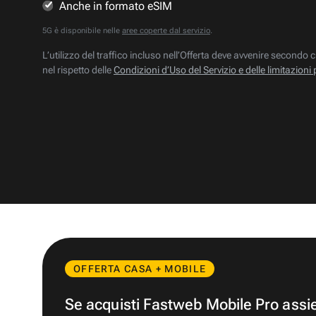
Anche in formato eSIM
5G è disponibile nelle
aree coperte dal servizio
.
L’utilizzo del traffico incluso nell’Offerta deve avvenire secondo c
nel rispetto delle
Condizioni d’Uso del Servizio e delle limitazioni 
OFFERTA CASA + MOBILE
Se acquisti Fastweb Mobile Pro ass