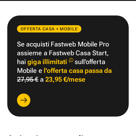
OFFERTA CASA + MOBILE
Se acquisti Fastweb Mobile Pro
assieme a Fastweb Casa Start,
hai
giga illimitati
sull'offerta
Mobile e
l'offerta casa passa da
27,95 €
a
23,95 €/mese