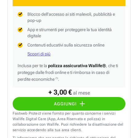
Blocco dell'accesso ai siti malevoli, pubblicità e
pop-up
App e strumenti per proteggere la tua identità
digitale
Contenuti educativi sulla sicurezza online
Scopri di più
Inclusa per te la
polizza assicurativa Wallife®
, che ti
protegge dalle frodi online e ti rimborsa in caso di
perdite economiche
.
(1)
+ 3,00 €
al mese
AGGIUNGI
Fastweb Protect viene fornito per quanto concerne i servizi
Wallife Digital Care (App, Area Riservata e polizza) in
collaborazione con Wallife. Puoi richiedere la disattivazione del
servizio accedendo alla tua area clienti.
Ti informiamo che per gestire la richiesta di attivazione del