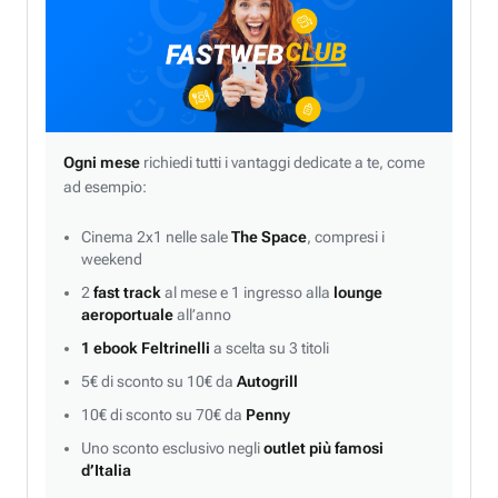
Ogni mese
richiedi tutti i vantaggi dedicate a te, come
ad esempio:
Cinema 2x1 nelle sale
The Space
, compresi i
weekend
2
fast track
al mese e 1 ingresso alla
lounge
aeroportuale
all’anno
1 ebook Feltrinelli
a scelta su 3 titoli
5€ di sconto su 10€ da
Autogrill
10€ di sconto su 70€ da
Penny
Uno sconto esclusivo negli
outlet più famosi
d’Italia