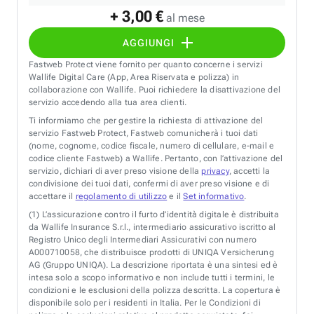
+ 3,00 €
al mese
AGGIUNGI
Fastweb Protect viene fornito per quanto concerne i servizi
Wallife Digital Care (App, Area Riservata e polizza) in
collaborazione con Wallife. Puoi richiedere la disattivazione del
servizio accedendo alla tua area clienti.
Ti informiamo che per gestire la richiesta di attivazione del
servizio Fastweb Protect, Fastweb comunicherà i tuoi dati
(nome, cognome, codice fiscale, numero di cellulare, e-mail e
codice cliente Fastweb) a Wallife. Pertanto, con l’attivazione del
servizio, dichiari di aver preso visione della
privacy
, accetti la
condivisione dei tuoi dati, confermi di aver preso visione e di
accettare il
regolamento di utilizzo
e il
Set informativo
.
(1)
L’assicurazione contro il furto d’identità digitale è distribuita
da Wallife Insurance S.r.l., intermediario assicurativo iscritto al
Registro Unico degli Intermediari Assicurativi con numero
A000710058, che distribuisce prodotti di UNIQA Versicherung
AG (Gruppo UNIQA). La descrizione riportata è una sintesi ed è
intesa solo a scopo informativo e non include tutti i termini, le
condizioni e le esclusioni della polizza descritta. La copertura è
disponibile solo per i residenti in Italia. Per le Condizioni di