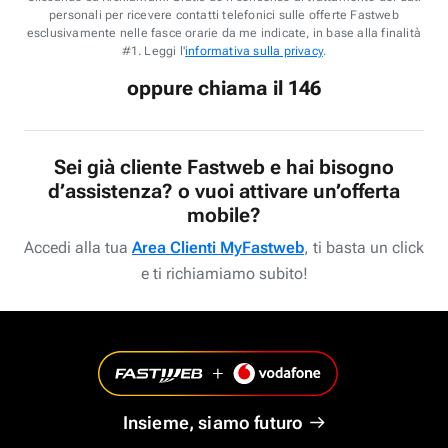
personali per ricevere contatti telefonici sulle offerte Fastweb
esclusivamente nelle fasce orarie da me indicate, in base alla finalità
#1. Leggi l'
informativa sulla privacy
.
oppure chiama il 146
Sei già cliente Fastweb e hai bisogno
d’assistenza? o vuoi attivare un’offerta
mobile?
Accedi alla tua
Area Clienti MyFastweb
, ti basta un click
e ti richiamiamo subito!
Insieme, siamo futuro