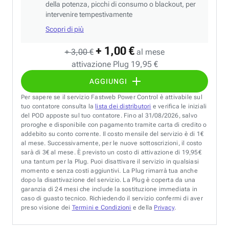
della potenza, picchi di consumo o blackout, per
intervenire tempestivamente
Scopri di più
+ 1,00 €
+ 3,00 €
al mese
attivazione Plug 19,95 €
AGGIUNGI
Per sapere se il servizio Fastweb Power Control è attivabile sul
tuo contatore consulta la
lista dei distributori
e verifica le iniziali
del POD apposte sul tuo contatore. Fino al 31/08/2026, salvo
proroghe e disponibile con pagamento tramite carta di credito o
addebito su conto corrente. Il costo mensile del servizio è di 1€
al mese. Successivamente, per le nuove sottoscrizioni, il costo
sarà di 3€ al mese. È previsto un costo di attivazione di 19,95€
una tantum per la Plug. Puoi disattivare il servizio in qualsiasi
momento e senza costi aggiuntivi. La Plug rimarrà tua anche
dopo la disattivazione del servizio. La Plug è coperta da una
garanzia di 24 mesi che include la sostituzione immediata in
caso di guasto tecnico. Richiedendo il servizio confermi di aver
preso visione dei
Termini e Condizioni
e della
Privacy
.