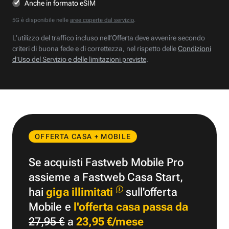
Anche in formato eSIM
5G è disponibile nelle
aree coperte dal servizio
.
L’utilizzo del traffico incluso nell’Offerta deve avvenire secondo
criteri di buona fede e di correttezza, nel rispetto delle
Condizioni
d’Uso del Servizio e delle limitazioni previste
.
OFFERTA CASA + MOBILE
Se acquisti Fastweb Mobile Pro
assieme a Fastweb Casa Start,
hai
giga illimitati
sull'offerta
Mobile e
l'offerta casa passa da
27,95 €
a
23,95 €/mese