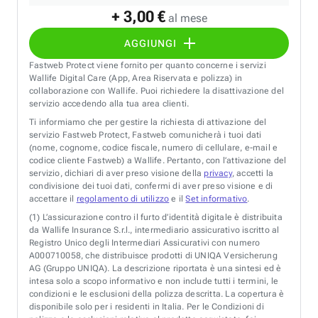
+ 3,00 €
al mese
AGGIUNGI
Fastweb Protect viene fornito per quanto concerne i servizi
Wallife Digital Care (App, Area Riservata e polizza) in
collaborazione con Wallife. Puoi richiedere la disattivazione del
servizio accedendo alla tua area clienti.
Ti informiamo che per gestire la richiesta di attivazione del
servizio Fastweb Protect, Fastweb comunicherà i tuoi dati
(nome, cognome, codice fiscale, numero di cellulare, e-mail e
codice cliente Fastweb) a Wallife. Pertanto, con l’attivazione del
servizio, dichiari di aver preso visione della
privacy
, accetti la
condivisione dei tuoi dati, confermi di aver preso visione e di
accettare il
regolamento di utilizzo
e il
Set informativo
.
(1)
L’assicurazione contro il furto d’identità digitale è distribuita
da Wallife Insurance S.r.l., intermediario assicurativo iscritto al
Registro Unico degli Intermediari Assicurativi con numero
A000710058, che distribuisce prodotti di UNIQA Versicherung
AG (Gruppo UNIQA). La descrizione riportata è una sintesi ed è
intesa solo a scopo informativo e non include tutti i termini, le
condizioni e le esclusioni della polizza descritta. La copertura è
disponibile solo per i residenti in Italia. Per le Condizioni di