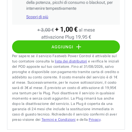
della potenza, picchi di consumo o blackout, per
intervenire tempestivamente
Scopri di più
+ 1,00 €
+ 3,00 €
al mese
attivazione Plug 19,95 €
AGGIUNGI
Per sapere se il servizio Fastweb Power Control è attivabile sul
tuo contatore consulta la
lista dei distributori
e verifica le iniziali
del POD apposte sul tuo contatore. Fino al 31/08/2026, salvo
proroghe e disponibile con pagamento tramite carta di credito o
addebito su conto corrente. Il costo mensile del servizio è di 1€
al mese. Successivamente, per le nuove sottoscrizioni, il costo
sarà di 3€ al mese. È previsto un costo di attivazione di 19,95€
una tantum per la Plug. Puoi disattivare il servizio in qualsiasi
momento e senza costi aggiuntivi. La Plug rimarrà tua anche
dopo la disattivazione del servizio. La Plug è coperta da una
garanzia di 24 mesi che include la sostituzione immediata in
caso di guasto tecnico. Richiedendo il servizio confermi di aver
preso visione dei
Termini e Condizioni
e della
Privacy
.