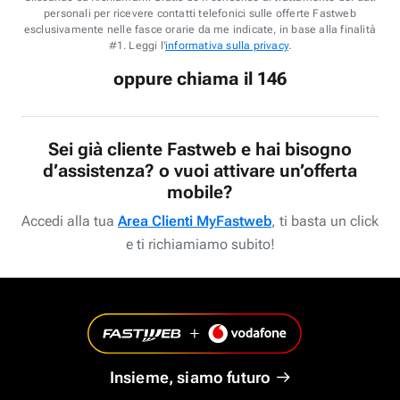
personali per ricevere contatti telefonici sulle offerte Fastweb
esclusivamente nelle fasce orarie da me indicate, in base alla finalità
#1. Leggi l'
informativa sulla privacy
.
oppure chiama il 146
Sei già cliente Fastweb e hai bisogno
d’assistenza? o vuoi attivare un’offerta
mobile?
Accedi alla tua
Area Clienti MyFastweb
, ti basta un click
e ti richiamiamo subito!
Insieme, siamo futuro