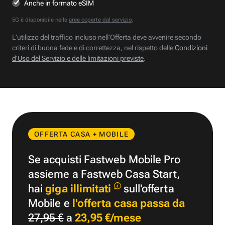
Anche in formato eSIM
5G è disponibile nelle
aree coperte dal servizio
.
L’utilizzo del traffico incluso nell’Offerta deve avvenire secondo
criteri di buona fede e di correttezza, nel rispetto delle
Condizioni
d’Uso del Servizio e delle limitazioni previste
.
OFFERTA CASA + MOBILE
Se acquisti Fastweb Mobile Pro
assieme a Fastweb Casa Start,
hai
giga illimitati
sull'offerta
Mobile e
l'offerta casa passa da
27,95 €
a
23,95 €/mese