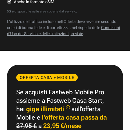
Anche in formato eSIM
5G è disponibile nelle
aree coperte dal servizio
.
L’utilizzo del traffico incluso nell’Offerta deve avvenire secondo
criteri di buona fede e di correttezza, nel rispetto delle
Condizioni
d’Uso del Servizio e delle limitazioni previste
.
OFFERTA CASA + MOBILE
Se acquisti Fastweb Mobile Pro
assieme a Fastweb Casa Start,
hai
giga illimitati
sull'offerta
Mobile e
l'offerta casa passa da
27,95 €
a
23,95 €/mese