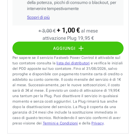
della potenza, picchi di consumo o blackout, per
intervenire tempestivamente
Scopri di più
+ 1,00 €
+ 3,00 €
al mese
attivazione Plug 19,95 €
AGGIUNGI
Per sapere se il servizio Fastweb Power Control è attivabile sul
tuo contatore consulta la
lista dei distributori
e verifica le iniziali
del POD apposte sul tuo contatore. Fino al 31/08/2026, salvo
proroghe e disponibile con pagamento tramite carta di credito o
addebito su conto corrente. Il costo mensile del servizio è di 1€
al mese. Successivamente, per le nuove sottoscrizioni, il costo
sarà di 3€ al mese. È previsto un costo di attivazione di 19,95€
una tantum per la Plug. Puoi disattivare il servizio in qualsiasi
momento e senza costi aggiuntivi. La Plug rimarrà tua anche
dopo la disattivazione del servizio. La Plug è coperta da una
garanzia di 24 mesi che include la sostituzione immediata in
caso di guasto tecnico. Richiedendo il servizio confermi di aver
preso visione dei
Termini e Condizioni
e della
Privacy
.