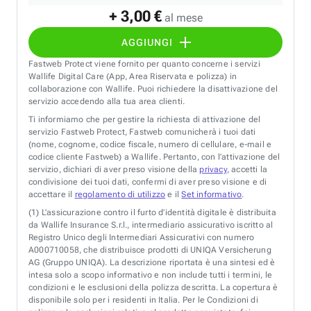
+ 3,00 €
al mese
AGGIUNGI
Fastweb Protect viene fornito per quanto concerne i servizi
Wallife Digital Care (App, Area Riservata e polizza) in
collaborazione con Wallife. Puoi richiedere la disattivazione del
servizio accedendo alla tua area clienti.
Ti informiamo che per gestire la richiesta di attivazione del
servizio Fastweb Protect, Fastweb comunicherà i tuoi dati
(nome, cognome, codice fiscale, numero di cellulare, e-mail e
codice cliente Fastweb) a Wallife. Pertanto, con l’attivazione del
servizio, dichiari di aver preso visione della
privacy
, accetti la
condivisione dei tuoi dati, confermi di aver preso visione e di
accettare il
regolamento di utilizzo
e il
Set informativo
.
(1)
L’assicurazione contro il furto d’identità digitale è distribuita
da Wallife Insurance S.r.l., intermediario assicurativo iscritto al
Registro Unico degli Intermediari Assicurativi con numero
A000710058, che distribuisce prodotti di UNIQA Versicherung
AG (Gruppo UNIQA). La descrizione riportata è una sintesi ed è
intesa solo a scopo informativo e non include tutti i termini, le
condizioni e le esclusioni della polizza descritta. La copertura è
disponibile solo per i residenti in Italia. Per le Condizioni di