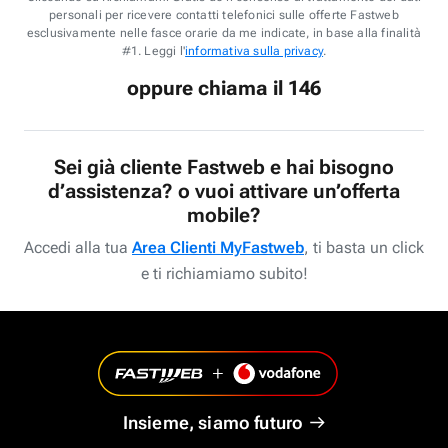
personali per ricevere contatti telefonici sulle offerte Fastweb
esclusivamente nelle fasce orarie da me indicate, in base alla finalità
#1. Leggi l'
informativa sulla privacy
.
oppure chiama il 146
Sei già cliente Fastweb e hai bisogno
d’assistenza? o vuoi attivare un’offerta
mobile?
Accedi alla tua
Area Clienti MyFastweb
, ti basta un click
e ti richiamiamo subito!
Insieme, siamo futuro