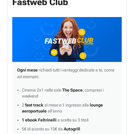
Fastweb Club
Ogni mese
richiedi tutti i vantaggi dedicate a te, come
ad esempio:
Cinema 2x1 nelle sale
The Space
, compresi i
weekend
2
fast track
al mese e 1 ingresso alla
lounge
aeroportuale
all’anno
1 ebook Feltrinelli
a scelta su 3 titoli
5€ di sconto su 10€ da
Autogrill