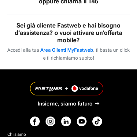
oppure chiama il 146
Sei già cliente Fastweb e hai bisogno
d’assistenza? o vuoi attivare un’offerta
mobile?
Accedi alla tua
Area Clienti MyFastweb
, ti basta un click
e ti richiamiamo subito!
Insieme, siamo futuro
Chi siamo