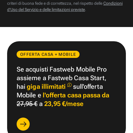
criteri di buona fede e di correttezza, nel rispetto delle
Condizioni
d’Uso del Servizio e delle limitazioni previste
.
OFFERTA CASA + MOBILE
Se acquisti Fastweb Mobile Pro
assieme a Fastweb Casa Start,
hai
giga illimitati
sull'offerta
Mobile e
l'offerta casa passa da
27,95 €
a
23,95 €/mese