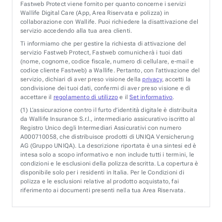
Fastweb Protect viene fornito per quanto concerne i servizi
Wallife Digital Care (App, Area Riservata e polizza) in
collaborazione con Wallife. Puoi richiedere la disattivazione del
servizio accedendo alla tua area clienti.
Ti informiamo che per gestire la richiesta di attivazione del
servizio Fastweb Protect, Fastweb comunicherà i tuoi dati
(nome, cognome, codice fiscale, numero di cellulare, e-mail e
codice cliente Fastweb) a Wallife. Pertanto, con l’attivazione del
servizio, dichiari di aver preso visione della
privacy
, accetti la
condivisione dei tuoi dati, confermi di aver preso visione e di
accettare il
regolamento di utilizzo
e il
Set informativo
.
(1)
L’assicurazione contro il furto d’identità digitale è distribuita
da Wallife Insurance S.r.l., intermediario assicurativo iscritto al
Registro Unico degli Intermediari Assicurativi con numero
A000710058, che distribuisce prodotti di UNIQA Versicherung
AG (Gruppo UNIQA). La descrizione riportata è una sintesi ed è
intesa solo a scopo informativo e non include tutti i termini, le
condizioni e le esclusioni della polizza descritta. La copertura è
disponibile solo per i residenti in Italia. Per le Condizioni di
polizza e le esclusioni relative al prodotto acquistato, fai
riferimento ai documenti presenti nella tua Area Riservata.