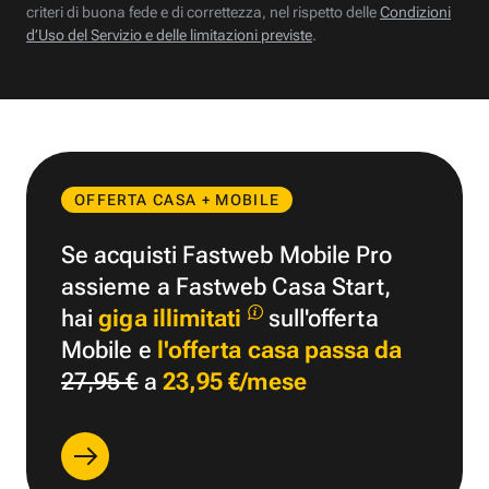
criteri di buona fede e di correttezza, nel rispetto delle
Condizioni
d’Uso del Servizio e delle limitazioni previste
.
OFFERTA CASA + MOBILE
Se acquisti Fastweb Mobile Pro
assieme a Fastweb Casa Start,
hai
giga illimitati
sull'offerta
Mobile e
l'offerta casa passa da
27,95 €
a
23,95 €/mese