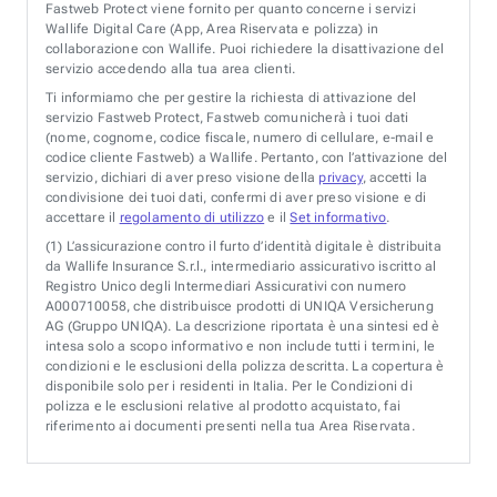
Fastweb Protect viene fornito per quanto concerne i servizi
Wallife Digital Care (App, Area Riservata e polizza) in
collaborazione con Wallife. Puoi richiedere la disattivazione del
servizio accedendo alla tua area clienti.
Ti informiamo che per gestire la richiesta di attivazione del
servizio Fastweb Protect, Fastweb comunicherà i tuoi dati
(nome, cognome, codice fiscale, numero di cellulare, e-mail e
codice cliente Fastweb) a Wallife. Pertanto, con l’attivazione del
servizio, dichiari di aver preso visione della
privacy
, accetti la
condivisione dei tuoi dati, confermi di aver preso visione e di
accettare il
regolamento di utilizzo
e il
Set informativo
.
(1)
L’assicurazione contro il furto d’identità digitale è distribuita
da Wallife Insurance S.r.l., intermediario assicurativo iscritto al
Registro Unico degli Intermediari Assicurativi con numero
A000710058, che distribuisce prodotti di UNIQA Versicherung
AG (Gruppo UNIQA). La descrizione riportata è una sintesi ed è
intesa solo a scopo informativo e non include tutti i termini, le
condizioni e le esclusioni della polizza descritta. La copertura è
disponibile solo per i residenti in Italia. Per le Condizioni di
polizza e le esclusioni relative al prodotto acquistato, fai
riferimento ai documenti presenti nella tua Area Riservata.