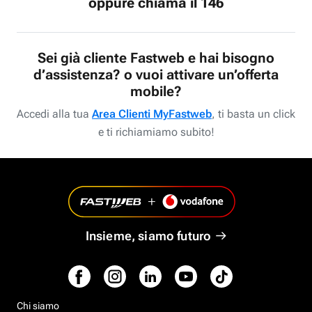
oppure chiama il 146
Sei già cliente Fastweb e hai bisogno
d’assistenza? o vuoi attivare un’offerta
mobile?
Accedi alla tua
Area Clienti MyFastweb
, ti basta un click
e ti richiamiamo subito!
Insieme, siamo futuro
Chi siamo