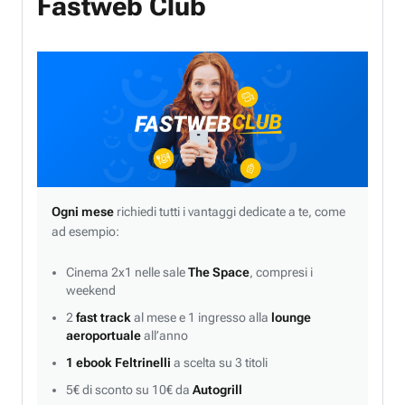
Fastweb Club
Ogni mese
richiedi tutti i vantaggi dedicate a te, come
ad esempio:
Cinema 2x1 nelle sale
The Space
, compresi i
weekend
2
fast track
al mese e 1 ingresso alla
lounge
aeroportuale
all’anno
1 ebook Feltrinelli
a scelta su 3 titoli
5€ di sconto su 10€ da
Autogrill