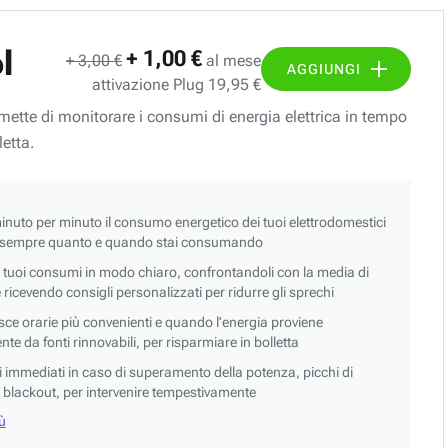
l
+ 1,00 €
+ 3,00 €
al mese
AGGIUNGI
attivazione Plug 19,95 €
ermette di monitorare i consumi di energia elettrica in tempo
letta.
nuto per minuto il consumo energetico dei tuoi elettrodomestici
 sempre quanto e quando stai consumando
i tuoi consumi in modo chiaro, confrontandoli con la media di
 e ricevendo consigli personalizzati per ridurre gli sprechi
asce orarie più convenienti e quando l’energia proviene
e da fonti rinnovabili, per risparmiare in bolletta
si immediati in caso di superamento della potenza, picchi di
blackout, per intervenire tempestivamente
iù