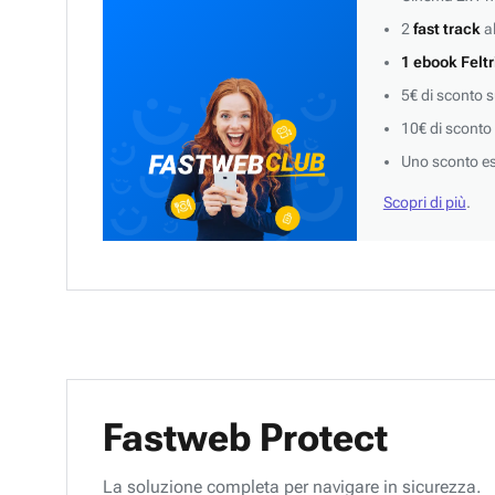
2
fast track
al
1 ebook Feltr
5€ di sconto 
10€ di sconto
Uno sconto es
Scopri di più
.
Fastweb Protect
La soluzione completa per navigare in sicurezza.