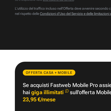
L’utilizzo del traffico incluso nell’Offerta deve avvenire secondo c
nel rispetto delle
Condizioni d’Uso del Servizio e delle limitazioni 
OFFERTA CASA + MOBILE
Se acquisti Fastweb Mobile Pro ass
hai
giga illimitati
sull'offerta Mobil
23,95 €/mese