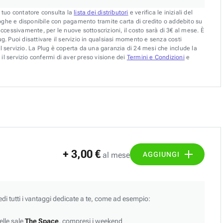
l tuo contatore consulta la
lista dei distributori
e verifica le iniziali del
oghe e disponibile con pagamento tramite carta di credito o addebito su
uccessivamente, per le nuove sottoscrizioni, il costo sarà di 3€ al mese. È
g. Puoi disattivare il servizio in qualsiasi momento e senza costi
l servizio. La Plug è coperta da una garanzia di 24 mesi che include la
il servizio confermi di aver preso visione dei
Termini e Condizioni
e
+ 3,00 €
AGGIUNGI
al mese
edi tutti i vantaggi dedicate a te, come ad esempio:
lle sale
The Space
, compresi i weekend