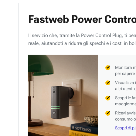
Fastweb Power Contro
Il servizio che, tramite la Power Control Plug, ti p
reale, aiutandoti a ridurre gli sprechi e i costi in bol
Monitora mi
per sapere
Visualizza 
altri utenti
Scopri le f
maggiorment
Ricevi avvi
consumo o 
Scopri di p