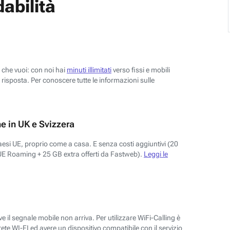
abilità
o che vuoi: con noi hai
minuti illimitati
verso fissi e mobili
risposta. Per conoscere tutte le informazioni sulle
e in UK e Svizzera
aesi UE, proprio come a casa. E senza costi aggiuntivi (20
UE Roaming + 25 GB extra offerti da Fastweb).
Leggi le
 il segnale mobile non arriva. Per utilizzare WiFi-Calling è
ete WI-FI ed avere un dispositivo compatibile con il servizio