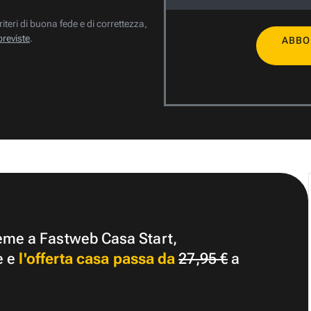
riteri di buona fede e di correttezza,
previste
.
ABBO
ieme a Fastweb Casa Start,
e e
l'offerta casa passa da
27,95 €
a