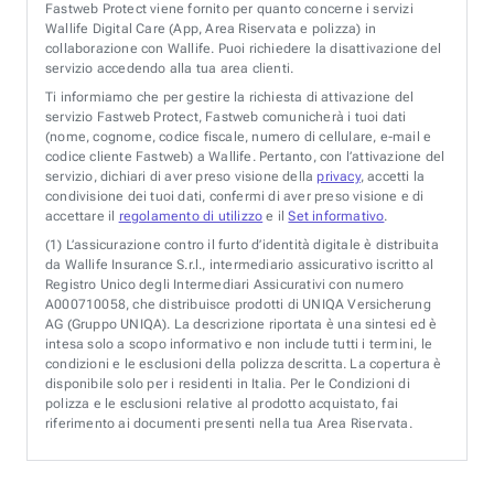
Fastweb Protect viene fornito per quanto concerne i servizi
Wallife Digital Care (App, Area Riservata e polizza) in
collaborazione con Wallife. Puoi richiedere la disattivazione del
servizio accedendo alla tua area clienti.
Ti informiamo che per gestire la richiesta di attivazione del
servizio Fastweb Protect, Fastweb comunicherà i tuoi dati
(nome, cognome, codice fiscale, numero di cellulare, e-mail e
codice cliente Fastweb) a Wallife. Pertanto, con l’attivazione del
servizio, dichiari di aver preso visione della
privacy
, accetti la
condivisione dei tuoi dati, confermi di aver preso visione e di
accettare il
regolamento di utilizzo
e il
Set informativo
.
(1)
L’assicurazione contro il furto d’identità digitale è distribuita
da Wallife Insurance S.r.l., intermediario assicurativo iscritto al
Registro Unico degli Intermediari Assicurativi con numero
A000710058, che distribuisce prodotti di UNIQA Versicherung
AG (Gruppo UNIQA). La descrizione riportata è una sintesi ed è
intesa solo a scopo informativo e non include tutti i termini, le
condizioni e le esclusioni della polizza descritta. La copertura è
disponibile solo per i residenti in Italia. Per le Condizioni di
polizza e le esclusioni relative al prodotto acquistato, fai
riferimento ai documenti presenti nella tua Area Riservata.