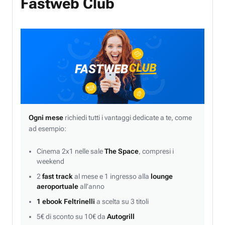
Fastweb Club
Ogni mese
richiedi tutti i vantaggi dedicate a te, come
ad esempio:
Cinema 2x1 nelle sale
The Space
, compresi i
weekend
2
fast track
al mese e 1 ingresso alla
lounge
aeroportuale
all’anno
1 ebook Feltrinelli
a scelta su 3 titoli
5€ di sconto su 10€ da
Autogrill