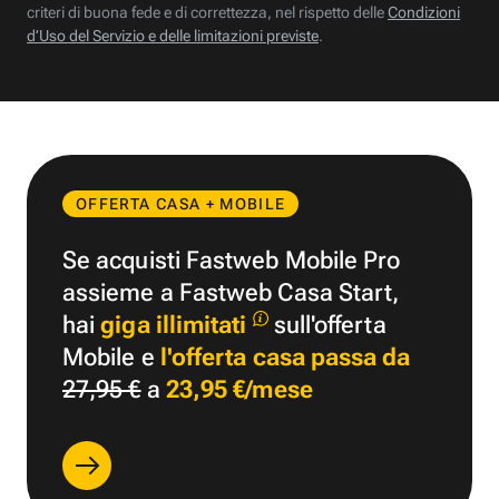
criteri di buona fede e di correttezza, nel rispetto delle
Condizioni
d’Uso del Servizio e delle limitazioni previste
.
OFFERTA CASA + MOBILE
Se acquisti Fastweb Mobile Pro
assieme a Fastweb Casa Start,
hai
giga illimitati
sull'offerta
Mobile e
l'offerta casa passa da
27,95 €
a
23,95 €/mese