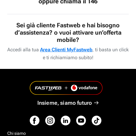
oppure chiama il 146
Sei già cliente Fastweb e hai bisogno
d’assistenza? o vuoi attivare un’offerta
mobile?
Accedi alla tua
Area Clienti MyFastweb
, ti basta un click
e ti richiamiamo subito!
Insieme, siamo futuro
Chi siamo