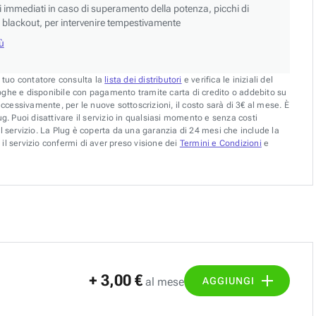
si immediati in caso di superamento della potenza, picchi di
blackout, per intervenire tempestivamente
iù
l tuo contatore consulta la
lista dei distributori
e verifica le iniziali del
oghe e disponibile con pagamento tramite carta di credito o addebito su
uccessivamente, per le nuove sottoscrizioni, il costo sarà di 3€ al mese. È
g. Puoi disattivare il servizio in qualsiasi momento e senza costi
l servizio. La Plug è coperta da una garanzia di 24 mesi che include la
il servizio confermi di aver preso visione dei
Termini e Condizioni
e
+ 3,00 €
AGGIUNGI
al mese