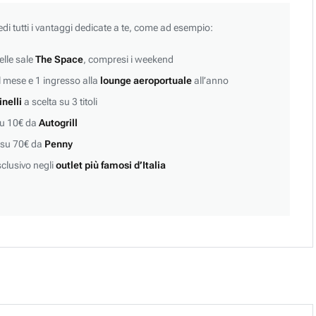
edi tutti i vantaggi dedicate a te, come ad esempio:
lle sale
The Space
, compresi i weekend
 mese e 1 ingresso alla
lounge aeroportuale
all’anno
inelli
a scelta su 3 titoli
su 10€ da
Autogrill
 su 70€ da
Penny
clusivo negli
outlet più famosi d’Italia