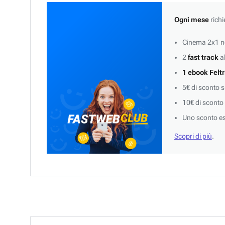
Ogni mese
richi
Cinema 2x1 ne
2
fast track
al
1 ebook Feltr
5€ di sconto 
10€ di sconto
Uno sconto es
Scopri di più
.