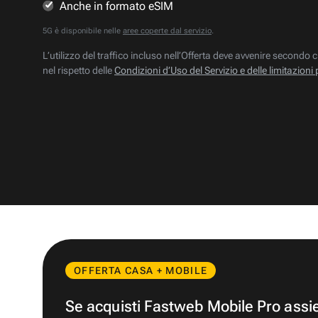
Anche in formato eSIM
5G è disponibile nelle
aree coperte dal servizio
.
L’utilizzo del traffico incluso nell’Offerta deve avvenire secondo c
nel rispetto delle
Condizioni d’Uso del Servizio e delle limitazioni 
OFFERTA CASA + MOBILE
Se acquisti Fastweb Mobile Pro ass