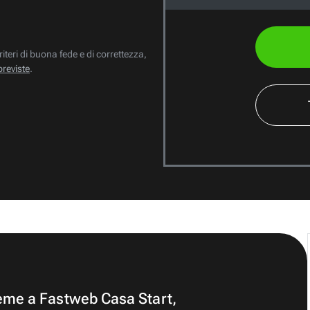
riteri di buona fede e di correttezza,
previste
.
ieme a Fastweb Casa Start,