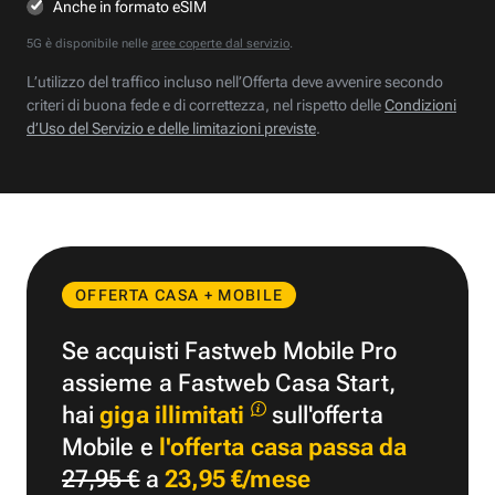
Anche in formato eSIM
5G è disponibile nelle
aree coperte dal servizio
.
L’utilizzo del traffico incluso nell’Offerta deve avvenire secondo
criteri di buona fede e di correttezza, nel rispetto delle
Condizioni
d’Uso del Servizio e delle limitazioni previste
.
OFFERTA CASA + MOBILE
Se acquisti Fastweb Mobile Pro
assieme a Fastweb Casa Start,
hai
giga illimitati
sull'offerta
Mobile e
l'offerta casa passa da
27,95 €
a
23,95 €/mese