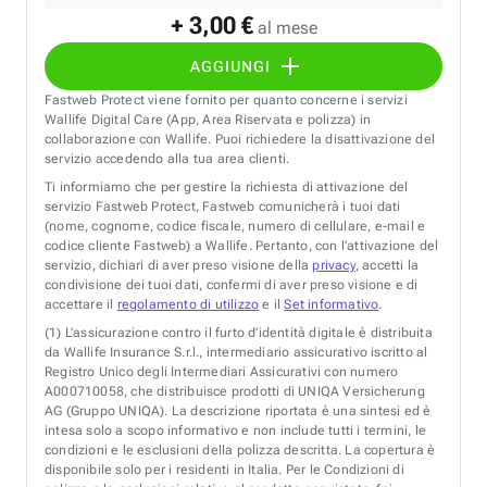
+ 3,00 €
al mese
AGGIUNGI
Fastweb Protect viene fornito per quanto concerne i servizi
Wallife Digital Care (App, Area Riservata e polizza) in
collaborazione con Wallife. Puoi richiedere la disattivazione del
servizio accedendo alla tua area clienti.
Ti informiamo che per gestire la richiesta di attivazione del
servizio Fastweb Protect, Fastweb comunicherà i tuoi dati
(nome, cognome, codice fiscale, numero di cellulare, e-mail e
codice cliente Fastweb) a Wallife. Pertanto, con l’attivazione del
servizio, dichiari di aver preso visione della
privacy
, accetti la
condivisione dei tuoi dati, confermi di aver preso visione e di
accettare il
regolamento di utilizzo
e il
Set informativo
.
(1)
L’assicurazione contro il furto d’identità digitale è distribuita
da Wallife Insurance S.r.l., intermediario assicurativo iscritto al
Registro Unico degli Intermediari Assicurativi con numero
A000710058, che distribuisce prodotti di UNIQA Versicherung
AG (Gruppo UNIQA). La descrizione riportata è una sintesi ed è
intesa solo a scopo informativo e non include tutti i termini, le
condizioni e le esclusioni della polizza descritta. La copertura è
disponibile solo per i residenti in Italia. Per le Condizioni di