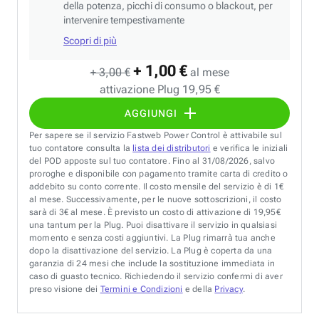
della potenza, picchi di consumo o blackout, per
intervenire tempestivamente
Scopri di più
+ 1,00 €
+ 3,00 €
al mese
attivazione Plug 19,95 €
AGGIUNGI
Per sapere se il servizio Fastweb Power Control è attivabile sul
tuo contatore consulta la
lista dei distributori
e verifica le iniziali
del POD apposte sul tuo contatore. Fino al 31/08/2026, salvo
proroghe e disponibile con pagamento tramite carta di credito o
addebito su conto corrente. Il costo mensile del servizio è di 1€
al mese. Successivamente, per le nuove sottoscrizioni, il costo
sarà di 3€ al mese. È previsto un costo di attivazione di 19,95€
una tantum per la Plug. Puoi disattivare il servizio in qualsiasi
momento e senza costi aggiuntivi. La Plug rimarrà tua anche
dopo la disattivazione del servizio. La Plug è coperta da una
garanzia di 24 mesi che include la sostituzione immediata in
caso di guasto tecnico. Richiedendo il servizio confermi di aver
preso visione dei
Termini e Condizioni
e della
Privacy
.