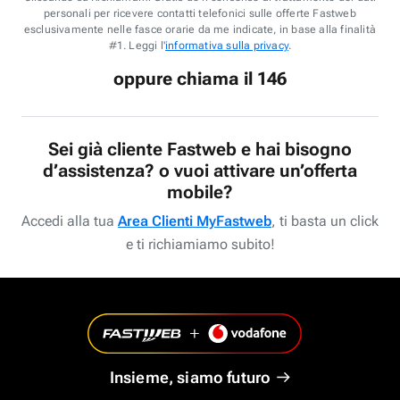
personali per ricevere contatti telefonici sulle offerte Fastweb
esclusivamente nelle fasce orarie da me indicate, in base alla finalità
#1. Leggi l'
informativa sulla privacy
.
oppure chiama il 146
Sei già cliente Fastweb e hai bisogno
d’assistenza? o vuoi attivare un’offerta
mobile?
Accedi alla tua
Area Clienti MyFastweb
, ti basta un click
e ti richiamiamo subito!
Insieme, siamo futuro