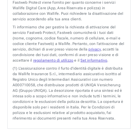
Fastweb Protect viene fornito per quanto concerne i servizi
Wallife Digital Care (App, Area Riservata e polizza) in
collaborazione con Wallife. Puoi richiedere la disattivazione del
servizio accedendo alla tua area clienti.
Ti informiamo che per gestire la richiesta di attivazione del
servizio Fastweb Protect, Fastweb comunicherà i tuoi dati
(nome, cognome, codice fiscale, numero di cellulare, e-mail e
codice cliente Fastweb) a Wallife. Pertanto, con l’attivazione del
servizio, dichiari di aver preso visione della
privacy
, accetti la
condivisione dei tuoi dati, confermi di aver preso visione e di
accettare il
regolamento di utilizzo
e il
Set informativo
.
(1)
L’assicurazione contro il furto d’identità digitale è distribuita
da Wallife Insurance S.r.l., intermediario assicurativo iscritto al
Registro Unico degli Intermediari Assicurativi con numero
A000710058, che distribuisce prodotti di UNIQA Versicherung
AG (Gruppo UNIQA). La descrizione riportata è una sintesi ed è
intesa solo a scopo informativo e non include tutti i termini, le
condizioni e le esclusioni della polizza descritta. La copertura è
disponibile solo per i residenti in Italia. Per le Condizioni di
polizza e le esclusioni relative al prodotto acquistato, fai
riferimento ai documenti presenti nella tua Area Riservata.