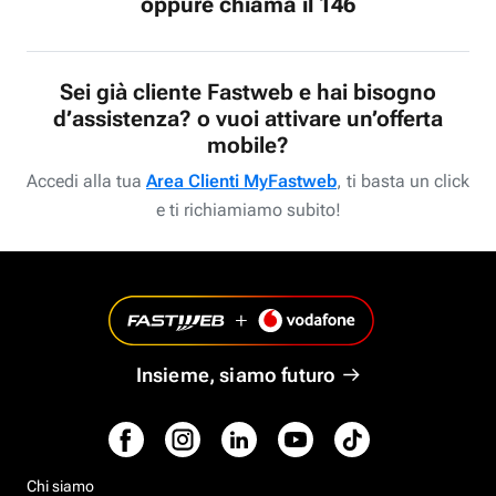
oppure chiama il 146
Sei già cliente Fastweb e hai bisogno
d’assistenza? o vuoi attivare un’offerta
mobile?
Accedi alla tua
Area Clienti MyFastweb
, ti basta un click
e ti richiamiamo subito!
Insieme, siamo futuro
Chi siamo