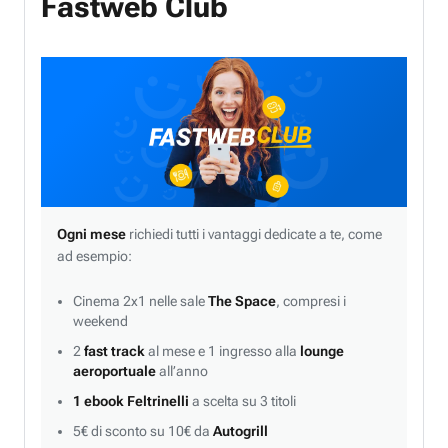
Fastweb Club
Ogni mese
richiedi tutti i vantaggi dedicate a te, come
ad esempio:
Cinema 2x1 nelle sale
The Space
, compresi i
weekend
2
fast track
al mese e 1 ingresso alla
lounge
aeroportuale
all’anno
1 ebook Feltrinelli
a scelta su 3 titoli
5€ di sconto su 10€ da
Autogrill