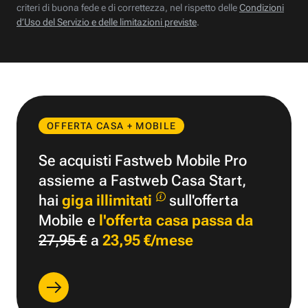
criteri di buona fede e di correttezza, nel rispetto delle
Condizioni
d’Uso del Servizio e delle limitazioni previste
.
OFFERTA CASA + MOBILE
Se acquisti Fastweb Mobile Pro
assieme a Fastweb Casa Start,
hai
giga illimitati
sull'offerta
Mobile e
l'offerta casa passa da
27,95 €
a
23,95 €/mese