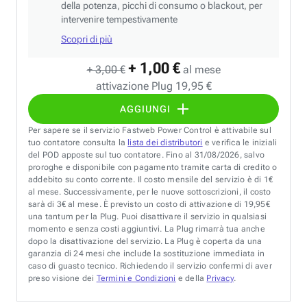
della potenza, picchi di consumo o blackout, per
intervenire tempestivamente
Scopri di più
+ 1,00 €
+ 3,00 €
al mese
attivazione Plug 19,95 €
AGGIUNGI
Per sapere se il servizio Fastweb Power Control è attivabile sul
tuo contatore consulta la
lista dei distributori
e verifica le iniziali
del POD apposte sul tuo contatore. Fino al 31/08/2026, salvo
proroghe e disponibile con pagamento tramite carta di credito o
addebito su conto corrente. Il costo mensile del servizio è di 1€
al mese. Successivamente, per le nuove sottoscrizioni, il costo
sarà di 3€ al mese. È previsto un costo di attivazione di 19,95€
una tantum per la Plug. Puoi disattivare il servizio in qualsiasi
momento e senza costi aggiuntivi. La Plug rimarrà tua anche
dopo la disattivazione del servizio. La Plug è coperta da una
garanzia di 24 mesi che include la sostituzione immediata in
caso di guasto tecnico. Richiedendo il servizio confermi di aver
preso visione dei
Termini e Condizioni
e della
Privacy
.