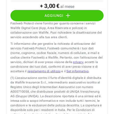
+ 3,00 €
al mese
AGGIUNGI
Fastweb Protect viene fornito per quanto concerne i servizi
Wallife Digital Care (App, Area Riservata e polizza) in
collaborazione con Wallife. Puoi richiedere la disattivazione del
servizio accedendo alla tua area clienti.
Ti informiamo che per gestire la richiesta di attivazione del
servizio Fastweb Protect, Fastweb comunicherà i tuoi dati
(nome, cognome, codice fiscale, numero di cellulare, e-mail e
codice cliente Fastweb) a Wallife. Pertanto, con l’attivazione del
servizio, dichiari di aver preso visione della
privacy
, accetti la
condivisione dei tuoi dati, confermi di aver preso visione e di
accettare il
regolamento di utilizzo
e il
Set informativo
.
(1)
L’assicurazione contro il furto d’identità digitale è distribuita
da Wallife Insurance S.r.l., intermediario assicurativo iscritto al
Registro Unico degli Intermediari Assicurativi con numero
A000710058, che distribuisce prodotti di UNIQA Versicherung
AG (Gruppo UNIQA). La descrizione riportata è una sintesi ed è
intesa solo a scopo informativo e non include tutti i termini, le
condizioni e le esclusioni della polizza descritta. La copertura è
disponibile solo per i residenti in Italia. Per le Condizioni di