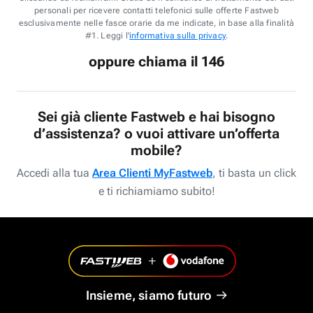
personali per ricevere contatti telefonici sulle offerte Fastweb
esclusivamente nelle fasce orarie da me indicate, in base alla finalità
#1. Leggi l'
informativa sulla privacy
.
oppure chiama il 146
Sei già cliente Fastweb e hai bisogno
d’assistenza? o vuoi attivare un’offerta
mobile?
Accedi alla tua
Area Clienti MyFastweb
, ti basta un click
e ti richiamiamo subito!
Insieme, siamo futuro