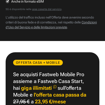
Anche in formato eSIM
5G è disponibile nelle
aree coperte dal servizio
.
L’utilizzo del traffico incluso nell’Offerta deve avvenire secondo
criteri di buona fede e di correttezza, nel rispetto delle
Condizioni
d’Uso del Servizio e delle limitazioni previste
.
OFFERTA CASA + MOBILE
Se acquisti Fastweb Mobile Pro
assieme a Fastweb Casa Start,
hai
giga illimitati
sull'offerta
Mobile e
l'offerta casa passa da
27,95 €
a
23,95 €/mese