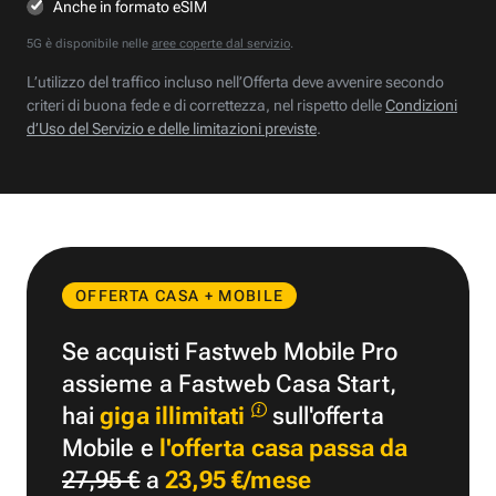
Anche in formato eSIM
5G è disponibile nelle
aree coperte dal servizio
.
L’utilizzo del traffico incluso nell’Offerta deve avvenire secondo
criteri di buona fede e di correttezza, nel rispetto delle
Condizioni
d’Uso del Servizio e delle limitazioni previste
.
OFFERTA CASA + MOBILE
Se acquisti Fastweb Mobile Pro
assieme a Fastweb Casa Start,
hai
giga illimitati
sull'offerta
Mobile e
l'offerta casa passa da
27,95 €
a
23,95 €/mese