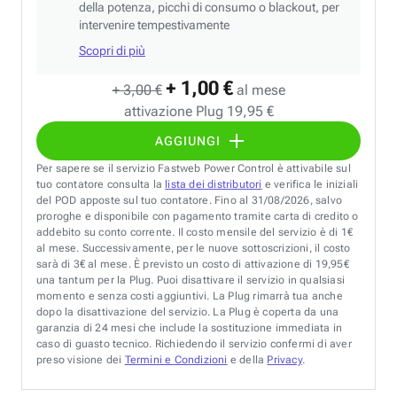
della potenza, picchi di consumo o blackout, per
intervenire tempestivamente
Scopri di più
+ 1,00 €
+ 3,00 €
al mese
attivazione Plug 19,95 €
AGGIUNGI
Per sapere se il servizio Fastweb Power Control è attivabile sul
tuo contatore consulta la
lista dei distributori
e verifica le iniziali
del POD apposte sul tuo contatore. Fino al 31/08/2026, salvo
proroghe e disponibile con pagamento tramite carta di credito o
addebito su conto corrente. Il costo mensile del servizio è di 1€
al mese. Successivamente, per le nuove sottoscrizioni, il costo
sarà di 3€ al mese. È previsto un costo di attivazione di 19,95€
una tantum per la Plug. Puoi disattivare il servizio in qualsiasi
momento e senza costi aggiuntivi. La Plug rimarrà tua anche
dopo la disattivazione del servizio. La Plug è coperta da una
garanzia di 24 mesi che include la sostituzione immediata in
caso di guasto tecnico. Richiedendo il servizio confermi di aver
preso visione dei
Termini e Condizioni
e della
Privacy
.