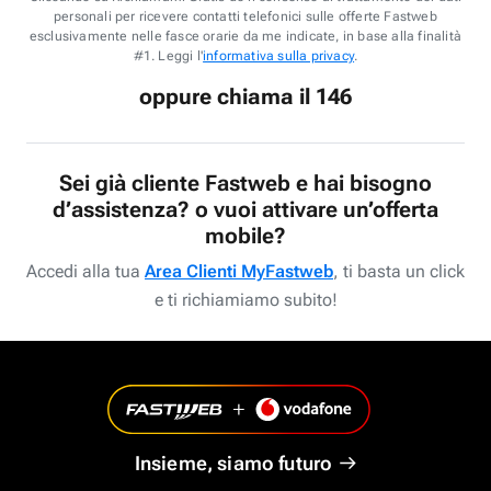
personali per ricevere contatti telefonici sulle offerte Fastweb
esclusivamente nelle fasce orarie da me indicate, in base alla finalità
#1. Leggi l'
informativa sulla privacy
.
oppure chiama il 146
Sei già cliente Fastweb e hai bisogno
d’assistenza? o vuoi attivare un’offerta
mobile?
Accedi alla tua
Area Clienti MyFastweb
, ti basta un click
e ti richiamiamo subito!
Insieme, siamo futuro