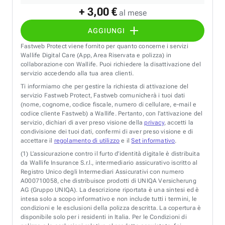
+ 3,00 €
al mese
AGGIUNGI
Fastweb Protect viene fornito per quanto concerne i servizi
Wallife Digital Care (App, Area Riservata e polizza) in
collaborazione con Wallife. Puoi richiedere la disattivazione del
servizio accedendo alla tua area clienti.
Ti informiamo che per gestire la richiesta di attivazione del
servizio Fastweb Protect, Fastweb comunicherà i tuoi dati
(nome, cognome, codice fiscale, numero di cellulare, e-mail e
codice cliente Fastweb) a Wallife. Pertanto, con l’attivazione del
servizio, dichiari di aver preso visione della
privacy
, accetti la
condivisione dei tuoi dati, confermi di aver preso visione e di
accettare il
regolamento di utilizzo
e il
Set informativo
.
(1)
L’assicurazione contro il furto d’identità digitale è distribuita
da Wallife Insurance S.r.l., intermediario assicurativo iscritto al
Registro Unico degli Intermediari Assicurativi con numero
A000710058, che distribuisce prodotti di UNIQA Versicherung
AG (Gruppo UNIQA). La descrizione riportata è una sintesi ed è
intesa solo a scopo informativo e non include tutti i termini, le
condizioni e le esclusioni della polizza descritta. La copertura è
disponibile solo per i residenti in Italia. Per le Condizioni di