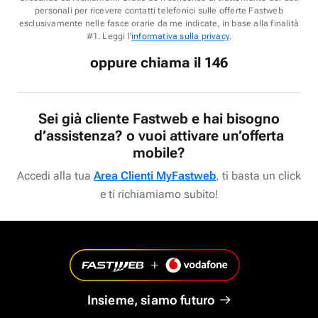
personali per ricevere contatti telefonici sulle offerte Fastweb
esclusivamente nelle fasce orarie da me indicate, in base alla finalità
#1. Leggi l'
informativa sulla privacy
.
oppure chiama il 146
Sei già cliente Fastweb e hai bisogno
d’assistenza? o vuoi attivare un’offerta
mobile?
Accedi alla tua
Area Clienti MyFastweb
, ti basta un click
e ti richiamiamo subito!
Insieme, siamo futuro