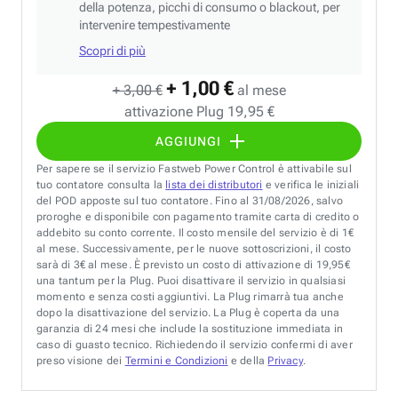
della potenza, picchi di consumo o blackout, per
intervenire tempestivamente
Scopri di più
+ 1,00 €
+ 3,00 €
al mese
attivazione Plug 19,95 €
AGGIUNGI
Per sapere se il servizio Fastweb Power Control è attivabile sul
tuo contatore consulta la
lista dei distributori
e verifica le iniziali
del POD apposte sul tuo contatore. Fino al 31/08/2026, salvo
proroghe e disponibile con pagamento tramite carta di credito o
addebito su conto corrente. Il costo mensile del servizio è di 1€
al mese. Successivamente, per le nuove sottoscrizioni, il costo
sarà di 3€ al mese. È previsto un costo di attivazione di 19,95€
una tantum per la Plug. Puoi disattivare il servizio in qualsiasi
momento e senza costi aggiuntivi. La Plug rimarrà tua anche
dopo la disattivazione del servizio. La Plug è coperta da una
garanzia di 24 mesi che include la sostituzione immediata in
caso di guasto tecnico. Richiedendo il servizio confermi di aver
preso visione dei
Termini e Condizioni
e della
Privacy
.