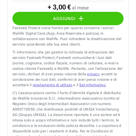
+ 3,00 €
al mese
AGGIUNGI
Fastweb Protect viene fornito per quanto concerne i servizi
Wallife Digital Care (App, Area Riservata e polizza) in
collaborazione con Wallife. Puoi richiedere la disattivazione del
servizio accedendo alla tua area clienti.
Ti informiamo che per gestire la richiesta di attivazione del
servizio Fastweb Protect, Fastweb comunicherà i tuoi dati
(nome, cognome, codice fiscale, numero di cellulare, e-mail e
codice cliente Fastweb) a Wallife. Pertanto, con l’attivazione del
servizio, dichiari di aver preso visione della
privacy
, accetti la
condivisione dei tuoi dati, confermi di aver preso visione e di
accettare il
regolamento di utilizzo
e il
Set informativo
.
(1)
L’assicurazione contro il furto d’identità digitale è distribuita
da Wallife Insurance S.r.l., intermediario assicurativo iscritto al
Registro Unico degli Intermediari Assicurativi con numero
A000710058, che distribuisce prodotti di UNIQA Versicherung
AG (Gruppo UNIQA). La descrizione riportata è una sintesi ed è
intesa solo a scopo informativo e non include tutti i termini, le
condizioni e le esclusioni della polizza descritta. La copertura è
disponibile solo per i residenti in Italia. Per le Condizioni di