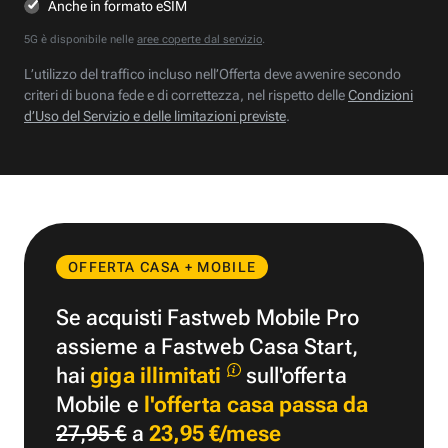
Anche in formato eSIM
5G è disponibile nelle
aree coperte dal servizio
.
L’utilizzo del traffico incluso nell’Offerta deve avvenire secondo
criteri di buona fede e di correttezza, nel rispetto delle
Condizioni
d’Uso del Servizio e delle limitazioni previste
.
OFFERTA CASA + MOBILE
Se acquisti Fastweb Mobile Pro
assieme a Fastweb Casa Start,
hai
giga illimitati
sull'offerta
Mobile e
l'offerta casa passa da
27,95 €
a
23,95 €/mese