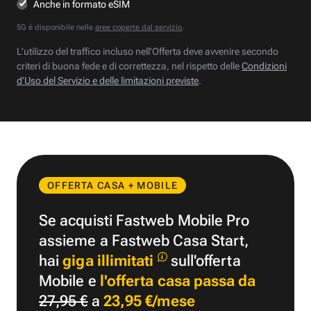
Anche in formato eSIM
5G è disponibile nelle
aree coperte dal servizio
.
L’utilizzo del traffico incluso nell’Offerta deve avvenire secondo
criteri di buona fede e di correttezza, nel rispetto delle
Condizioni
d’Uso del Servizio e delle limitazioni previste
.
OFFERTA CASA + MOBILE
Se acquisti Fastweb Mobile Pro
assieme a Fastweb Casa Start,
hai
giga illimitati
sull'offerta
Mobile e
l'offerta casa passa da
27,95 €
a
23,95 €/mese