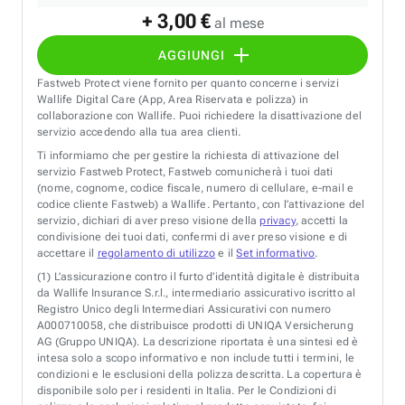
+ 3,00 €
al mese
AGGIUNGI
Fastweb Protect viene fornito per quanto concerne i servizi
Wallife Digital Care (App, Area Riservata e polizza) in
collaborazione con Wallife. Puoi richiedere la disattivazione del
servizio accedendo alla tua area clienti.
Ti informiamo che per gestire la richiesta di attivazione del
servizio Fastweb Protect, Fastweb comunicherà i tuoi dati
(nome, cognome, codice fiscale, numero di cellulare, e-mail e
codice cliente Fastweb) a Wallife. Pertanto, con l’attivazione del
servizio, dichiari di aver preso visione della
privacy
, accetti la
condivisione dei tuoi dati, confermi di aver preso visione e di
accettare il
regolamento di utilizzo
e il
Set informativo
.
(1)
L’assicurazione contro il furto d’identità digitale è distribuita
da Wallife Insurance S.r.l., intermediario assicurativo iscritto al
Registro Unico degli Intermediari Assicurativi con numero
A000710058, che distribuisce prodotti di UNIQA Versicherung
AG (Gruppo UNIQA). La descrizione riportata è una sintesi ed è
intesa solo a scopo informativo e non include tutti i termini, le
condizioni e le esclusioni della polizza descritta. La copertura è
disponibile solo per i residenti in Italia. Per le Condizioni di