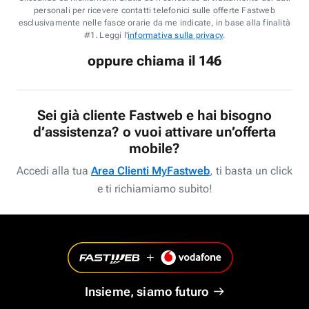
personali per ricevere contatti telefonici sulle offerte Fastweb
esclusivamente nelle fasce orarie da me indicate, in base alla finalità
#1. Leggi l'
informativa sulla privacy
.
oppure chiama il 146
Sei già cliente Fastweb e hai bisogno
d’assistenza? o vuoi attivare un’offerta
mobile?
Accedi alla tua
Area Clienti MyFastweb
, ti basta un click
e ti richiamiamo subito!
Insieme, siamo futuro