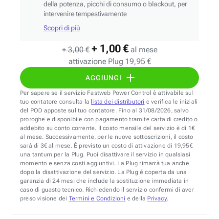
della potenza, picchi di consumo o blackout, per
intervenire tempestivamente
Scopri di più
+ 1,00 €
+ 3,00 €
al mese
attivazione Plug 19,95 €
AGGIUNGI
Per sapere se il servizio Fastweb Power Control è attivabile sul
tuo contatore consulta la
lista dei distributori
e verifica le iniziali
del POD apposte sul tuo contatore. Fino al 31/08/2026, salvo
proroghe e disponibile con pagamento tramite carta di credito o
addebito su conto corrente. Il costo mensile del servizio è di 1€
al mese. Successivamente, per le nuove sottoscrizioni, il costo
sarà di 3€ al mese. È previsto un costo di attivazione di 19,95€
una tantum per la Plug. Puoi disattivare il servizio in qualsiasi
momento e senza costi aggiuntivi. La Plug rimarrà tua anche
dopo la disattivazione del servizio. La Plug è coperta da una
garanzia di 24 mesi che include la sostituzione immediata in
caso di guasto tecnico. Richiedendo il servizio confermi di aver
preso visione dei
Termini e Condizioni
e della
Privacy
.