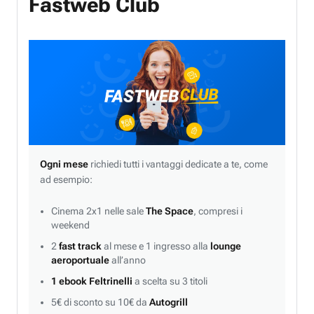
Fastweb Club
Ogni mese
richiedi tutti i vantaggi dedicate a te, come
ad esempio:
Cinema 2x1 nelle sale
The Space
, compresi i
weekend
2
fast track
al mese e 1 ingresso alla
lounge
aeroportuale
all’anno
1 ebook Feltrinelli
a scelta su 3 titoli
5€ di sconto su 10€ da
Autogrill