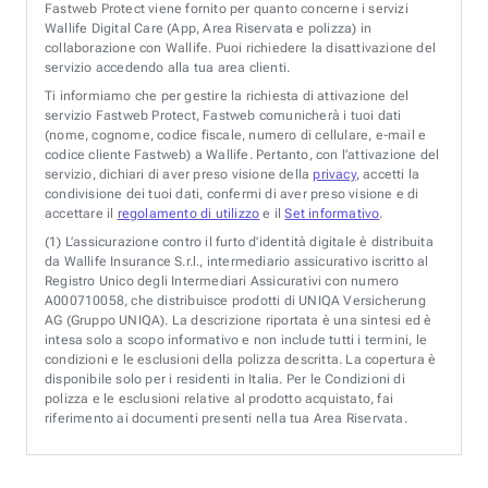
Fastweb Protect viene fornito per quanto concerne i servizi
Wallife Digital Care (App, Area Riservata e polizza) in
collaborazione con Wallife. Puoi richiedere la disattivazione del
servizio accedendo alla tua area clienti.
Ti informiamo che per gestire la richiesta di attivazione del
servizio Fastweb Protect, Fastweb comunicherà i tuoi dati
(nome, cognome, codice fiscale, numero di cellulare, e-mail e
codice cliente Fastweb) a Wallife. Pertanto, con l’attivazione del
servizio, dichiari di aver preso visione della
privacy
, accetti la
condivisione dei tuoi dati, confermi di aver preso visione e di
accettare il
regolamento di utilizzo
e il
Set informativo
.
(1)
L’assicurazione contro il furto d’identità digitale è distribuita
da Wallife Insurance S.r.l., intermediario assicurativo iscritto al
Registro Unico degli Intermediari Assicurativi con numero
A000710058, che distribuisce prodotti di UNIQA Versicherung
AG (Gruppo UNIQA). La descrizione riportata è una sintesi ed è
intesa solo a scopo informativo e non include tutti i termini, le
condizioni e le esclusioni della polizza descritta. La copertura è
disponibile solo per i residenti in Italia. Per le Condizioni di
polizza e le esclusioni relative al prodotto acquistato, fai
riferimento ai documenti presenti nella tua Area Riservata.