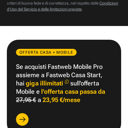
criteri di buona fede e di correttezza, nel rispetto delle
Condizioni
d’Uso del Servizio e delle limitazioni previste
.
OFFERTA CASA + MOBILE
Se acquisti Fastweb Mobile Pro
assieme a Fastweb Casa Start,
hai
giga illimitati
sull'offerta
Mobile e
l'offerta casa passa da
27,95 €
a
23,95 €/mese