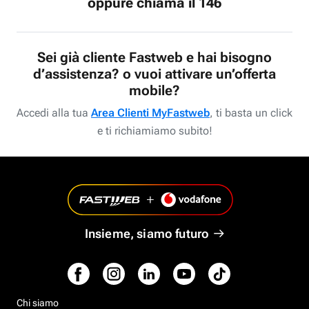
oppure chiama il 146
Sei già cliente Fastweb e hai bisogno
d’assistenza? o vuoi attivare un’offerta
mobile?
Accedi alla tua
Area Clienti MyFastweb
, ti basta un click
e ti richiamiamo subito!
Insieme, siamo futuro
Chi siamo