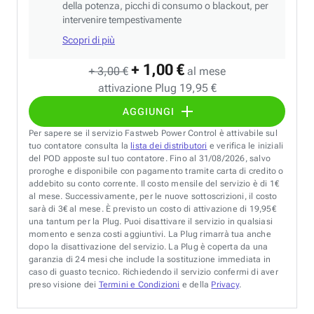
della potenza, picchi di consumo o blackout, per
intervenire tempestivamente
Scopri di più
+ 1,00 €
+ 3,00 €
al mese
attivazione Plug 19,95 €
AGGIUNGI
Per sapere se il servizio Fastweb Power Control è attivabile sul
tuo contatore consulta la
lista dei distributori
e verifica le iniziali
del POD apposte sul tuo contatore. Fino al 31/08/2026, salvo
proroghe e disponibile con pagamento tramite carta di credito o
addebito su conto corrente. Il costo mensile del servizio è di 1€
al mese. Successivamente, per le nuove sottoscrizioni, il costo
sarà di 3€ al mese. È previsto un costo di attivazione di 19,95€
una tantum per la Plug. Puoi disattivare il servizio in qualsiasi
momento e senza costi aggiuntivi. La Plug rimarrà tua anche
dopo la disattivazione del servizio. La Plug è coperta da una
garanzia di 24 mesi che include la sostituzione immediata in
caso di guasto tecnico. Richiedendo il servizio confermi di aver
preso visione dei
Termini e Condizioni
e della
Privacy
.