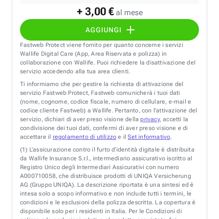
+ 3,00 €
al mese
AGGIUNGI
Fastweb Protect viene fornito per quanto concerne i servizi
Wallife Digital Care (App, Area Riservata e polizza) in
collaborazione con Wallife. Puoi richiedere la disattivazione del
servizio accedendo alla tua area clienti.
Ti informiamo che per gestire la richiesta di attivazione del
servizio Fastweb Protect, Fastweb comunicherà i tuoi dati
(nome, cognome, codice fiscale, numero di cellulare, e-mail e
codice cliente Fastweb) a Wallife. Pertanto, con l’attivazione del
servizio, dichiari di aver preso visione della
privacy
, accetti la
condivisione dei tuoi dati, confermi di aver preso visione e di
accettare il
regolamento di utilizzo
e il
Set informativo
.
(1)
L’assicurazione contro il furto d’identità digitale è distribuita
da Wallife Insurance S.r.l., intermediario assicurativo iscritto al
Registro Unico degli Intermediari Assicurativi con numero
A000710058, che distribuisce prodotti di UNIQA Versicherung
AG (Gruppo UNIQA). La descrizione riportata è una sintesi ed è
intesa solo a scopo informativo e non include tutti i termini, le
condizioni e le esclusioni della polizza descritta. La copertura è
disponibile solo per i residenti in Italia. Per le Condizioni di