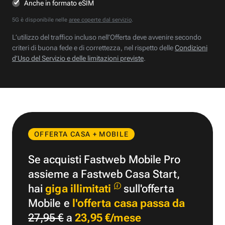
Anche in formato eSIM
5G è disponibile nelle
aree coperte dal servizio
.
L’utilizzo del traffico incluso nell’Offerta deve avvenire secondo
criteri di buona fede e di correttezza, nel rispetto delle
Condizioni
d’Uso del Servizio e delle limitazioni previste
.
OFFERTA CASA + MOBILE
Se acquisti Fastweb Mobile Pro
assieme a Fastweb Casa Start,
hai
giga illimitati
sull'offerta
Mobile e
l'offerta casa passa da
27,95 €
a
23,95 €/mese