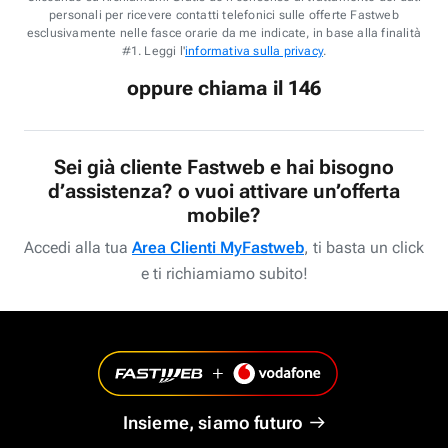
personali per ricevere contatti telefonici sulle offerte Fastweb
esclusivamente nelle fasce orarie da me indicate, in base alla finalità
#1. Leggi l'
informativa sulla privacy
.
oppure chiama il 146
Sei già cliente Fastweb e hai bisogno
d’assistenza? o vuoi attivare un’offerta
mobile?
Accedi alla tua
Area Clienti MyFastweb
, ti basta un click
e ti richiamiamo subito!
Insieme, siamo futuro