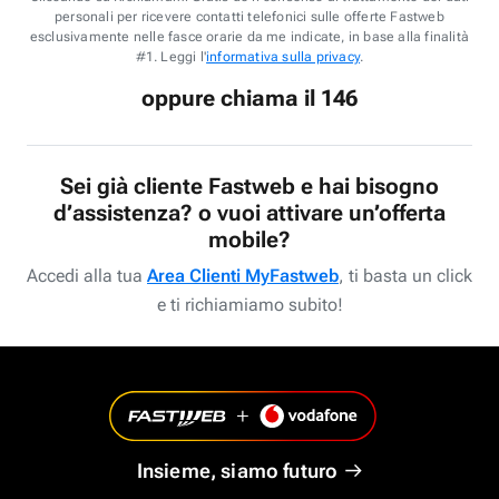
personali per ricevere contatti telefonici sulle offerte Fastweb
esclusivamente nelle fasce orarie da me indicate, in base alla finalità
#1. Leggi l'
informativa sulla privacy
.
oppure chiama il 146
Sei già cliente Fastweb e hai bisogno
d’assistenza? o vuoi attivare un’offerta
mobile?
Accedi alla tua
Area Clienti MyFastweb
, ti basta un click
e ti richiamiamo subito!
Insieme, siamo futuro