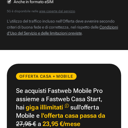
Anche in formato eSIM
5G è disponibile nelle
aree coperte dal servizio
.
L’utilizzo del traffico incluso nell’Offerta deve avvenire secondo
criteri di buona fede e di correttezza, nel rispetto delle
Condizioni
d’Uso del Servizio e delle limitazioni previste
.
OFFERTA CASA + MOBILE
Se acquisti Fastweb Mobile Pro
assieme a Fastweb Casa Start,
hai
giga illimitati
sull'offerta
Mobile e
l'offerta casa passa da
27,95 €
a
23,95 €/mese