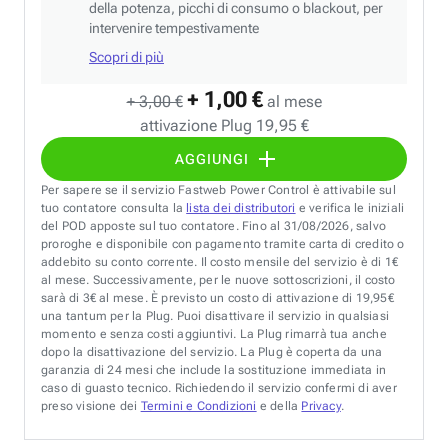
della potenza, picchi di consumo o blackout, per
intervenire tempestivamente
Scopri di più
+ 1,00 €
+ 3,00 €
al mese
attivazione Plug 19,95 €
AGGIUNGI
Per sapere se il servizio Fastweb Power Control è attivabile sul
tuo contatore consulta la
lista dei distributori
e verifica le iniziali
del POD apposte sul tuo contatore. Fino al 31/08/2026, salvo
proroghe e disponibile con pagamento tramite carta di credito o
addebito su conto corrente. Il costo mensile del servizio è di 1€
al mese. Successivamente, per le nuove sottoscrizioni, il costo
sarà di 3€ al mese. È previsto un costo di attivazione di 19,95€
una tantum per la Plug. Puoi disattivare il servizio in qualsiasi
momento e senza costi aggiuntivi. La Plug rimarrà tua anche
dopo la disattivazione del servizio. La Plug è coperta da una
garanzia di 24 mesi che include la sostituzione immediata in
caso di guasto tecnico. Richiedendo il servizio confermi di aver
preso visione dei
Termini e Condizioni
e della
Privacy
.