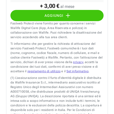
+ 3,00 €
al mese
AGGIUNGI
Fastweb Protect viene fornito per quanto concerne i servizi
Wallife Digital Care (App, Area Riservata e polizza) in
collaborazione con Wallife. Puoi richiedere la disattivazione del
servizio accedendo alla tua area clienti.
Ti informiamo che per gestire la richiesta di attivazione del
servizio Fastweb Protect, Fastweb comunicherà i tuoi dati
(nome, cognome, codice fiscale, numero di cellulare, e-mail e
codice cliente Fastweb) a Wallife. Pertanto, con l’attivazione del
servizio, dichiari di aver preso visione della
privacy
, accetti la
condivisione dei tuoi dati, confermi di aver preso visione e di
accettare il
regolamento di utilizzo
e il
Set informativo
.
(1)
L’assicurazione contro il furto d’identità digitale è distribuita
da Wallife Insurance S.r.l., intermediario assicurativo iscritto al
Registro Unico degli Intermediari Assicurativi con numero
A000710058, che distribuisce prodotti di UNIQA Versicherung
AG (Gruppo UNIQA). La descrizione riportata è una sintesi ed è
intesa solo a scopo informativo e non include tutti i termini, le
condizioni e le esclusioni della polizza descritta. La copertura è
disponibile solo per i residenti in Italia. Per le Condizioni di