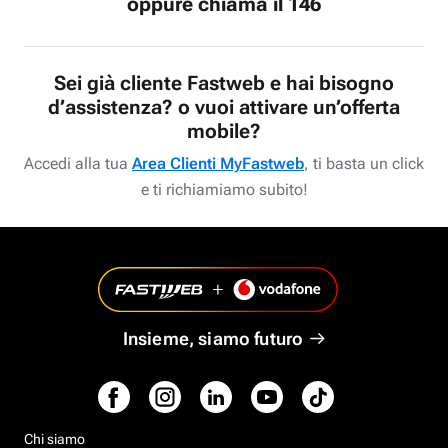
oppure chiama il 146
Sei già cliente Fastweb e hai bisogno
d’assistenza? o vuoi attivare un’offerta
mobile?
Accedi alla tua
Area Clienti MyFastweb
, ti basta un click
e ti richiamiamo subito!
Insieme, siamo futuro
Chi siamo