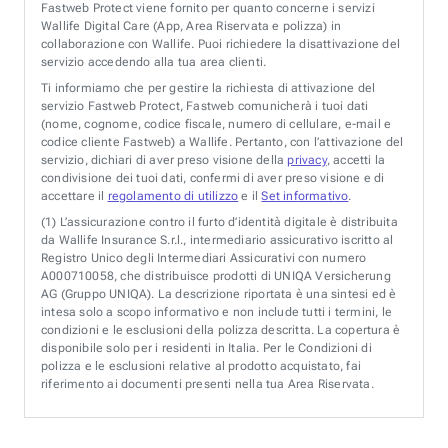
Fastweb Protect viene fornito per quanto concerne i servizi
Wallife Digital Care (App, Area Riservata e polizza) in
collaborazione con Wallife. Puoi richiedere la disattivazione del
servizio accedendo alla tua area clienti.
Ti informiamo che per gestire la richiesta di attivazione del
servizio Fastweb Protect, Fastweb comunicherà i tuoi dati
(nome, cognome, codice fiscale, numero di cellulare, e-mail e
codice cliente Fastweb) a Wallife. Pertanto, con l’attivazione del
servizio, dichiari di aver preso visione della
privacy
, accetti la
condivisione dei tuoi dati, confermi di aver preso visione e di
accettare il
regolamento di utilizzo
e il
Set informativo
.
(1)
L’assicurazione contro il furto d’identità digitale è distribuita
da Wallife Insurance S.r.l., intermediario assicurativo iscritto al
Registro Unico degli Intermediari Assicurativi con numero
A000710058, che distribuisce prodotti di UNIQA Versicherung
AG (Gruppo UNIQA). La descrizione riportata è una sintesi ed è
intesa solo a scopo informativo e non include tutti i termini, le
condizioni e le esclusioni della polizza descritta. La copertura è
disponibile solo per i residenti in Italia. Per le Condizioni di
polizza e le esclusioni relative al prodotto acquistato, fai
riferimento ai documenti presenti nella tua Area Riservata.