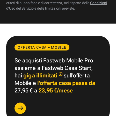
criteri di buona fede e di correttezza, nel rispetto delle
Condizioni
d’Uso del Servizio e delle limitazioni previste
.
OFFERTA CASA + MOBILE
Se acquisti Fastweb Mobile Pro
assieme a Fastweb Casa Start,
hai
giga illimitati
sull'offerta
Mobile e
l'offerta casa passa da
27,95 €
a
23,95 €/mese