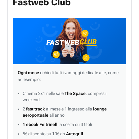
Fastweb Club
Ogni mese
richiedi tutti i vantaggi dedicate a te, come
ad esempio:
Cinema 2x1 nelle sale
The Space
, compresi i
weekend
2
fast track
al mese e 1 ingresso alla
lounge
aeroportuale
all’anno
1 ebook Feltrinelli
a scelta su 3 titoli
5€ di sconto su 10€ da
Autogrill