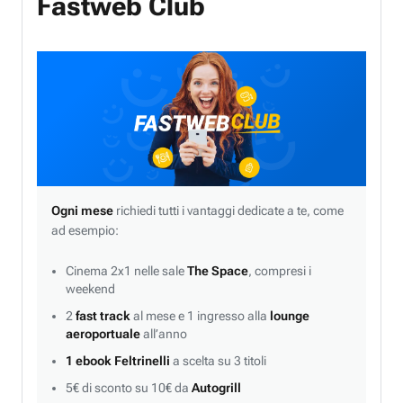
Fastweb Club
Ogni mese
richiedi tutti i vantaggi dedicate a te, come
ad esempio:
Cinema 2x1 nelle sale
The Space
, compresi i
weekend
2
fast track
al mese e 1 ingresso alla
lounge
aeroportuale
all’anno
1 ebook Feltrinelli
a scelta su 3 titoli
5€ di sconto su 10€ da
Autogrill