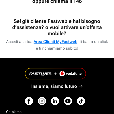
oppure chiama il 146
Sei già cliente Fastweb e hai bisogno
d’assistenza? o vuoi attivare un’offerta
mobile?
Accedi alla tua
Area Clienti MyFastweb
, ti basta un click
e ti richiamiamo subito!
Insieme, siamo futuro
Chi siamo