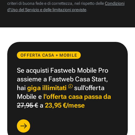
criteri di buona fede e di correttezza, nel rispetto delle
Condizioni
d’Uso del Servizio e delle limitazioni previste
.
OFFERTA CASA + MOBILE
Se acquisti Fastweb Mobile Pro
assieme a Fastweb Casa Start,
hai
giga illimitati
sull'offerta
Mobile e
l'offerta casa passa da
27,95 €
a
23,95 €/mese