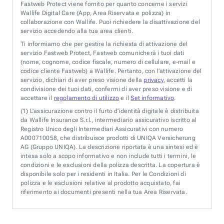
Fastweb Protect viene fornito per quanto concerne i servizi
Wallife Digital Care (App, Area Riservata e polizza) in
collaborazione con Wallife. Puoi richiedere la disattivazione del
servizio accedendo alla tua area clienti.
Ti informiamo che per gestire la richiesta di attivazione del
servizio Fastweb Protect, Fastweb comunicherà i tuoi dati
(nome, cognome, codice fiscale, numero di cellulare, e-mail e
codice cliente Fastweb) a Wallife. Pertanto, con l’attivazione del
servizio, dichiari di aver preso visione della
privacy
, accetti la
condivisione dei tuoi dati, confermi di aver preso visione e di
accettare il
regolamento di utilizzo
e il
Set informativo
.
(1)
L’assicurazione contro il furto d’identità digitale è distribuita
da Wallife Insurance S.r.l., intermediario assicurativo iscritto al
Registro Unico degli Intermediari Assicurativi con numero
A000710058, che distribuisce prodotti di UNIQA Versicherung
AG (Gruppo UNIQA). La descrizione riportata è una sintesi ed è
intesa solo a scopo informativo e non include tutti i termini, le
condizioni e le esclusioni della polizza descritta. La copertura è
disponibile solo per i residenti in Italia. Per le Condizioni di
polizza e le esclusioni relative al prodotto acquistato, fai
riferimento ai documenti presenti nella tua Area Riservata.