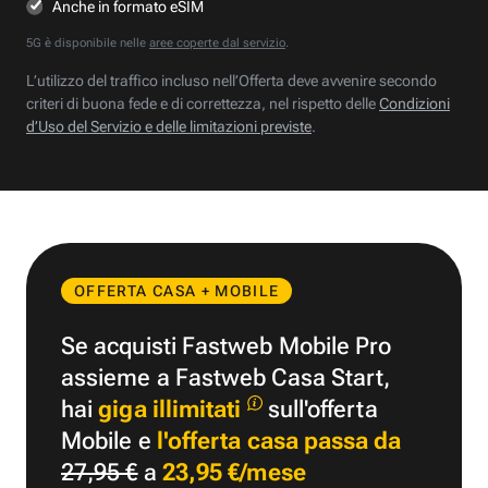
Anche in formato eSIM
5G è disponibile nelle
aree coperte dal servizio
.
L’utilizzo del traffico incluso nell’Offerta deve avvenire secondo
criteri di buona fede e di correttezza, nel rispetto delle
Condizioni
d’Uso del Servizio e delle limitazioni previste
.
OFFERTA CASA + MOBILE
Se acquisti Fastweb Mobile Pro
assieme a Fastweb Casa Start,
hai
giga illimitati
sull'offerta
Mobile e
l'offerta casa passa da
27,95 €
a
23,95 €/mese