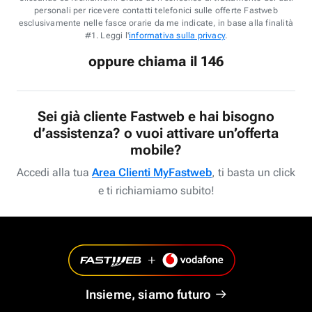
personali per ricevere contatti telefonici sulle offerte Fastweb
esclusivamente nelle fasce orarie da me indicate, in base alla finalità
#1. Leggi l'
informativa sulla privacy
.
oppure chiama il 146
Sei già cliente Fastweb e hai bisogno
d’assistenza? o vuoi attivare un’offerta
mobile?
Accedi alla tua
Area Clienti MyFastweb
, ti basta un click
e ti richiamiamo subito!
Insieme, siamo futuro