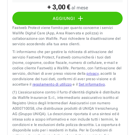
+ 3,00 €
al mese
AGGIUNGI
Fastweb Protect viene fornito per quanto concerne i servizi
Wallife Digital Care (App, Area Riservata e polizza) in
collaborazione con Wallife. Puoi richiedere la disattivazione del
servizio accedendo alla tua area clienti.
Ti informiamo che per gestire la richiesta di attivazione del
servizio Fastweb Protect, Fastweb comunicherà i tuoi dati
(nome, cognome, codice fiscale, numero di cellulare, e-mail e
codice cliente Fastweb) a Wallife. Pertanto, con l’attivazione del
servizio, dichiari di aver preso visione della
privacy
, accetti la
condivisione dei tuoi dati, confermi di aver preso visione e di
accettare il
regolamento di utilizzo
e il
Set informativo
.
(1)
L’assicurazione contro il furto d’identità digitale è distribuita
da Wallife Insurance S.r.l., intermediario assicurativo iscritto al
Registro Unico degli Intermediari Assicurativi con numero
A000710058, che distribuisce prodotti di UNIQA Versicherung
AG (Gruppo UNIQA). La descrizione riportata è una sintesi ed è
intesa solo a scopo informativo e non include tutti i termini, le
condizioni e le esclusioni della polizza descritta. La copertura è
disponibile solo per i residenti in Italia. Per le Condizioni di