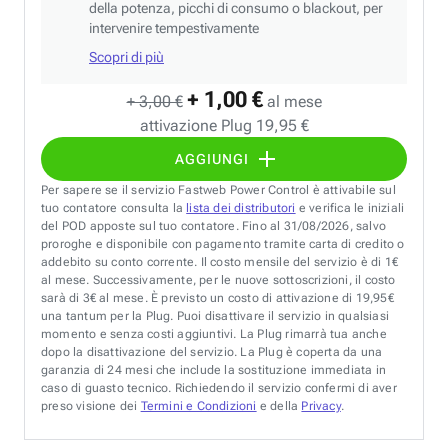
della potenza, picchi di consumo o blackout, per
intervenire tempestivamente
Scopri di più
+ 1,00 €
+ 3,00 €
al mese
attivazione Plug 19,95 €
AGGIUNGI
Per sapere se il servizio Fastweb Power Control è attivabile sul
tuo contatore consulta la
lista dei distributori
e verifica le iniziali
del POD apposte sul tuo contatore. Fino al 31/08/2026, salvo
proroghe e disponibile con pagamento tramite carta di credito o
addebito su conto corrente. Il costo mensile del servizio è di 1€
al mese. Successivamente, per le nuove sottoscrizioni, il costo
sarà di 3€ al mese. È previsto un costo di attivazione di 19,95€
una tantum per la Plug. Puoi disattivare il servizio in qualsiasi
momento e senza costi aggiuntivi. La Plug rimarrà tua anche
dopo la disattivazione del servizio. La Plug è coperta da una
garanzia di 24 mesi che include la sostituzione immediata in
caso di guasto tecnico. Richiedendo il servizio confermi di aver
preso visione dei
Termini e Condizioni
e della
Privacy
.