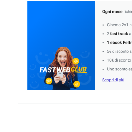
Ogni mese
richi
Cinema 2x1 ne
2
fast track
al
1 ebook Feltr
5€ di sconto 
10€ di sconto
Uno sconto es
Scopri di più
.