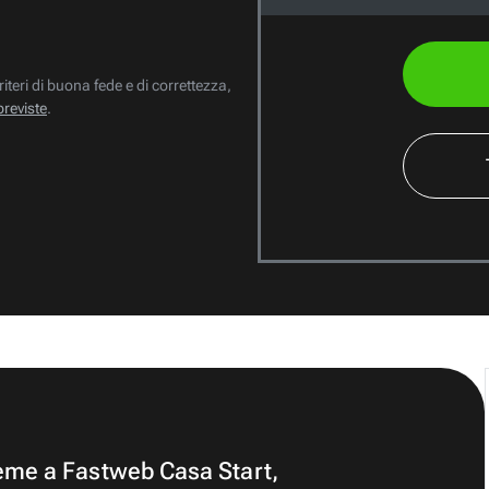
riteri di buona fede e di correttezza,
previste
.
ieme a Fastweb Casa Start,