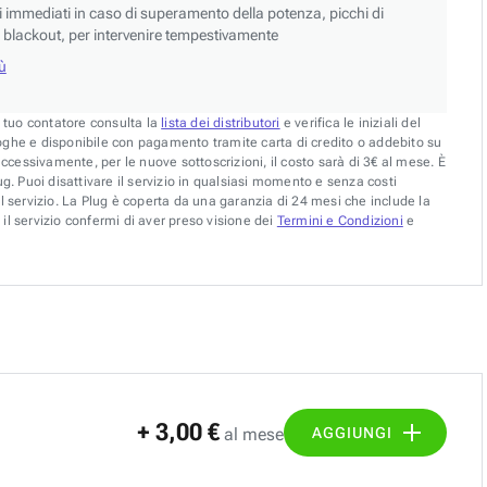
si immediati in caso di superamento della potenza, picchi di
blackout, per intervenire tempestivamente
iù
l tuo contatore consulta la
lista dei distributori
e verifica le iniziali del
oghe e disponibile con pagamento tramite carta di credito o addebito su
uccessivamente, per le nuove sottoscrizioni, il costo sarà di 3€ al mese. È
g. Puoi disattivare il servizio in qualsiasi momento e senza costi
l servizio. La Plug è coperta da una garanzia di 24 mesi che include la
il servizio confermi di aver preso visione dei
Termini e Condizioni
e
+ 3,00 €
AGGIUNGI
al mese