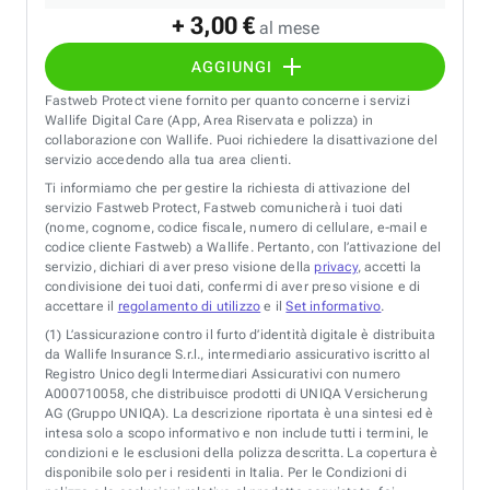
+ 3,00 €
al mese
AGGIUNGI
Fastweb Protect viene fornito per quanto concerne i servizi
Wallife Digital Care (App, Area Riservata e polizza) in
collaborazione con Wallife. Puoi richiedere la disattivazione del
servizio accedendo alla tua area clienti.
Ti informiamo che per gestire la richiesta di attivazione del
servizio Fastweb Protect, Fastweb comunicherà i tuoi dati
(nome, cognome, codice fiscale, numero di cellulare, e-mail e
codice cliente Fastweb) a Wallife. Pertanto, con l’attivazione del
servizio, dichiari di aver preso visione della
privacy
, accetti la
condivisione dei tuoi dati, confermi di aver preso visione e di
accettare il
regolamento di utilizzo
e il
Set informativo
.
(1)
L’assicurazione contro il furto d’identità digitale è distribuita
da Wallife Insurance S.r.l., intermediario assicurativo iscritto al
Registro Unico degli Intermediari Assicurativi con numero
A000710058, che distribuisce prodotti di UNIQA Versicherung
AG (Gruppo UNIQA). La descrizione riportata è una sintesi ed è
intesa solo a scopo informativo e non include tutti i termini, le
condizioni e le esclusioni della polizza descritta. La copertura è
disponibile solo per i residenti in Italia. Per le Condizioni di