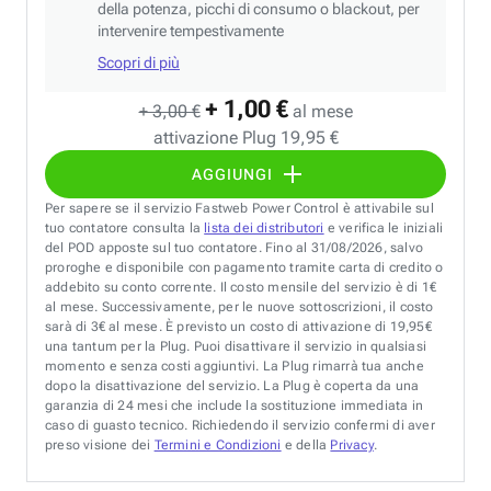
della potenza, picchi di consumo o blackout, per
intervenire tempestivamente
Scopri di più
+ 1,00 €
+ 3,00 €
al mese
attivazione Plug 19,95 €
AGGIUNGI
Per sapere se il servizio Fastweb Power Control è attivabile sul
tuo contatore consulta la
lista dei distributori
e verifica le iniziali
del POD apposte sul tuo contatore. Fino al 31/08/2026, salvo
proroghe e disponibile con pagamento tramite carta di credito o
addebito su conto corrente. Il costo mensile del servizio è di 1€
al mese. Successivamente, per le nuove sottoscrizioni, il costo
sarà di 3€ al mese. È previsto un costo di attivazione di 19,95€
una tantum per la Plug. Puoi disattivare il servizio in qualsiasi
momento e senza costi aggiuntivi. La Plug rimarrà tua anche
dopo la disattivazione del servizio. La Plug è coperta da una
garanzia di 24 mesi che include la sostituzione immediata in
caso di guasto tecnico. Richiedendo il servizio confermi di aver
preso visione dei
Termini e Condizioni
e della
Privacy
.