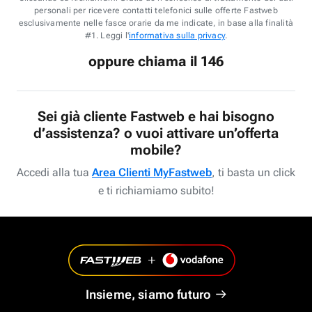
personali per ricevere contatti telefonici sulle offerte Fastweb
esclusivamente nelle fasce orarie da me indicate, in base alla finalità
#1. Leggi l'
informativa sulla privacy
.
oppure chiama il 146
Sei già cliente Fastweb e hai bisogno
d’assistenza? o vuoi attivare un’offerta
mobile?
Accedi alla tua
Area Clienti MyFastweb
, ti basta un click
e ti richiamiamo subito!
Insieme, siamo futuro