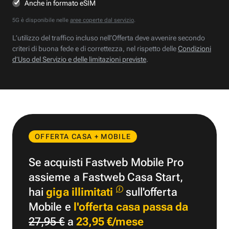
Anche in formato eSIM
5G è disponibile nelle
aree coperte dal servizio
.
L’utilizzo del traffico incluso nell’Offerta deve avvenire secondo
criteri di buona fede e di correttezza, nel rispetto delle
Condizioni
d’Uso del Servizio e delle limitazioni previste
.
OFFERTA CASA + MOBILE
Se acquisti Fastweb Mobile Pro
assieme a Fastweb Casa Start,
hai
giga illimitati
sull'offerta
Mobile e
l'offerta casa passa da
27,95 €
a
23,95 €/mese