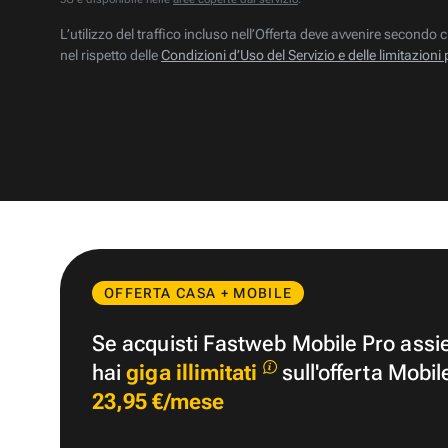
L’utilizzo del traffico incluso nell’Offerta deve avvenire secondo c
nel rispetto delle
Condizioni d’Uso del Servizio e delle limitazioni 
OFFERTA CASA + MOBILE
Se acquisti Fastweb Mobile Pro ass
hai
giga illimitati
sull'offerta Mobil
23,95 €/mese