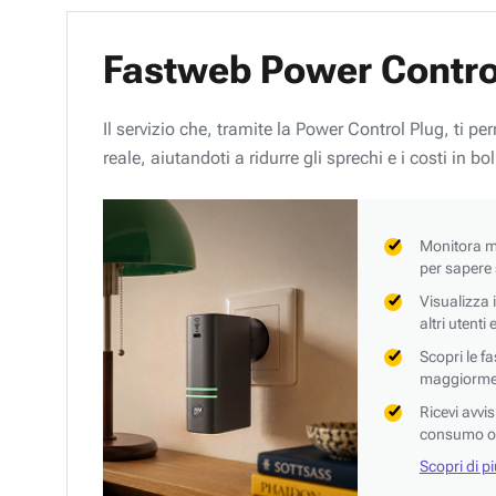
Fastweb Power Contro
Il servizio che, tramite la Power Control Plug, ti p
reale, aiutandoti a ridurre gli sprechi e i costi in bol
Monitora mi
per sapere
Visualizza 
altri utenti
Scopri le f
maggiorment
Ricevi avvi
consumo o 
Scopri di p