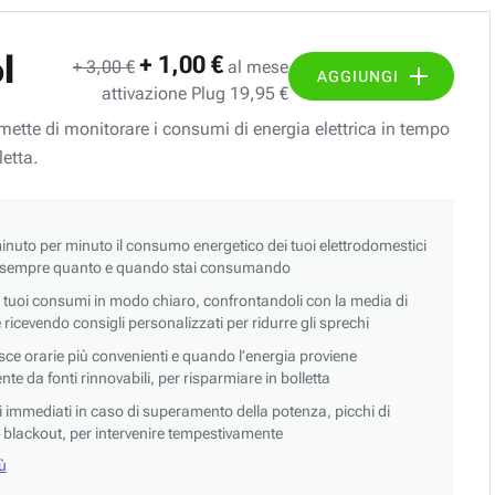
l
+ 1,00 €
+ 3,00 €
al mese
AGGIUNGI
attivazione Plug 19,95 €
ermette di monitorare i consumi di energia elettrica in tempo
letta.
nuto per minuto il consumo energetico dei tuoi elettrodomestici
 sempre quanto e quando stai consumando
i tuoi consumi in modo chiaro, confrontandoli con la media di
 e ricevendo consigli personalizzati per ridurre gli sprechi
asce orarie più convenienti e quando l’energia proviene
e da fonti rinnovabili, per risparmiare in bolletta
si immediati in caso di superamento della potenza, picchi di
blackout, per intervenire tempestivamente
iù