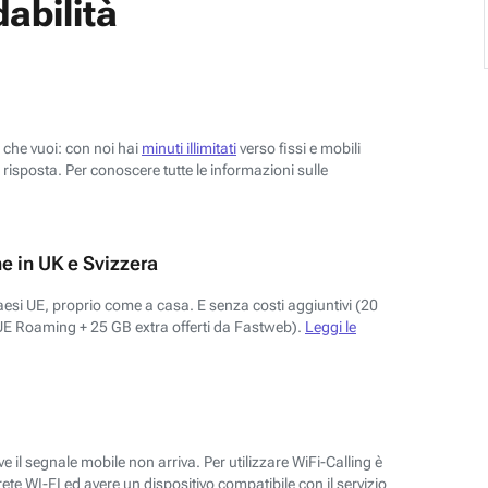
abilità
o che vuoi: con noi hai
minuti illimitati
verso fissi e mobili
risposta. Per conoscere tutte le informazioni sulle
e in UK e Svizzera
aesi UE, proprio come a casa. E senza costi aggiuntivi (20
UE Roaming + 25 GB extra offerti da Fastweb).
Leggi le
 il segnale mobile non arriva. Per utilizzare WiFi-Calling è
ete WI-FI ed avere un dispositivo compatibile con il servizio