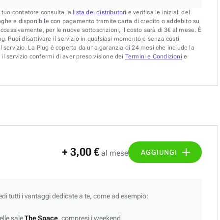
l tuo contatore consulta la
lista dei distributori
e verifica le iniziali del
oghe e disponibile con pagamento tramite carta di credito o addebito su
uccessivamente, per le nuove sottoscrizioni, il costo sarà di 3€ al mese. È
g. Puoi disattivare il servizio in qualsiasi momento e senza costi
l servizio. La Plug è coperta da una garanzia di 24 mesi che include la
il servizio confermi di aver preso visione dei
Termini e Condizioni
e
+ 3,00 €
AGGIUNGI
al mese
edi tutti i vantaggi dedicate a te, come ad esempio:
lle sale
The Space
, compresi i weekend