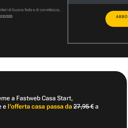
riteri di buona fede e di correttezza,
previste
.
ABBO
ieme a Fastweb Casa Start,
e e
l'offerta casa passa da
27,95 €
a