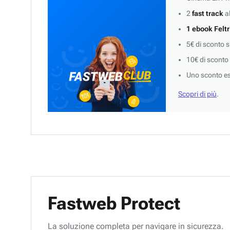
2
fast track
al
1 ebook Feltr
5€ di sconto 
10€ di sconto
Uno sconto es
Scopri di più
.
Fastweb Protect
La soluzione completa per navigare in sicurezza.