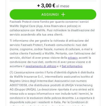
+ 3,00 €
al mese
AGGIUNGI
Fastweb Protect viene fornito per quanto concerne i servizi
Wallife Digital Care (App, Area Riservata e polizza) in
collaborazione con Wallife. Puoi richiedere la disattivazione del
servizio accedendo alla tua area clienti.
Ti informiamo che per gestire la richiesta di attivazione del
servizio Fastweb Protect, Fastweb comunicherà i tuoi dati
(nome, cognome, codice fiscale, numero di cellulare, e-mail e
codice cliente Fastweb) a Wallife. Pertanto, con l’attivazione del
servizio, dichiari di aver preso visione della
privacy
, accetti la
condivisione dei tuoi dati, confermi di aver preso visione e di
accettare il
regolamento di utilizzo
e il
Set informativo
.
(1)
L’assicurazione contro il furto d’identità digitale è distribuita
da Wallife Insurance S.r.l., intermediario assicurativo iscritto al
Registro Unico degli Intermediari Assicurativi con numero
A000710058, che distribuisce prodotti di UNIQA Versicherung
AG (Gruppo UNIQA). La descrizione riportata è una sintesi ed è
intesa solo a scopo informativo e non include tutti i termini, le
condizioni e le esclusioni della polizza descritta. La copertura è
disponibile solo per i residenti in Italia. Per le Condizioni di