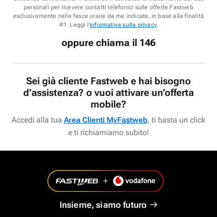
personali per ricevere contatti telefonici sulle offerte Fastweb
esclusivamente nelle fasce orarie da me indicate, in base alla finalità
#1. Leggi l'
informativa sulla privacy
.
oppure chiama il 146
Sei già cliente Fastweb e hai bisogno
d’assistenza? o vuoi attivare un’offerta
mobile?
Accedi alla tua
Area Clienti MyFastweb
, ti basta un click
e ti richiamiamo subito!
Insieme, siamo futuro