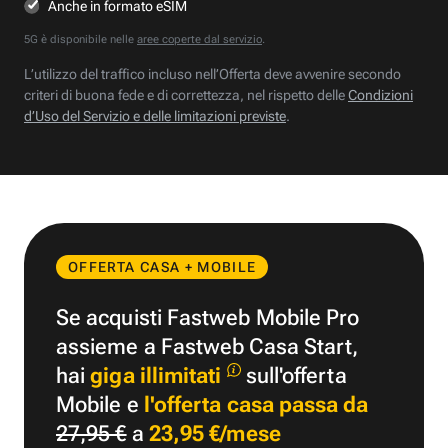
Anche in formato eSIM
5G è disponibile nelle
aree coperte dal servizio
.
L’utilizzo del traffico incluso nell’Offerta deve avvenire secondo
criteri di buona fede e di correttezza, nel rispetto delle
Condizioni
d’Uso del Servizio e delle limitazioni previste
.
OFFERTA CASA + MOBILE
Se acquisti Fastweb Mobile Pro
assieme a Fastweb Casa Start,
hai
giga illimitati
sull'offerta
Mobile e
l'offerta casa passa da
27,95 €
a
23,95 €/mese