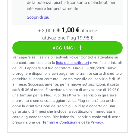
della potenza, picchi di consumo o blackout, per
intervenire tempestivamente
Scopri di più
+ 1,00 €
+ 3,00 €
al mese
attivazione Plug 19,95 €
AGGIUNGI
Per sapere se il servizio Fastweb Power Control è attivabile sul
tuo contatore consulta la
lista dei distributori
e verifica le iniziali
del POD apposte sul tuo contatore. Fino al 31/08/2026, salvo
proroghe e disponibile con pagamento tramite carta di credito o
addebito su conto corrente. Il costo mensile del servizio è di 1€
al mese. Successivamente, per le nuove sottoscrizioni, il costo
sarà di 3€ al mese. È previsto un costo di attivazione di 19,95€
una tantum per la Plug. Puoi disattivare il servizio in qualsiasi
momento e senza costi aggiuntivi. La Plug rimarrà tua anche
dopo la disattivazione del servizio. La Plug è coperta da una
garanzia di 24 mesi che include la sostituzione immediata in
caso di guasto tecnico. Richiedendo il servizio confermi di aver
preso visione dei
Termini e Condizioni
e della
Privacy
.