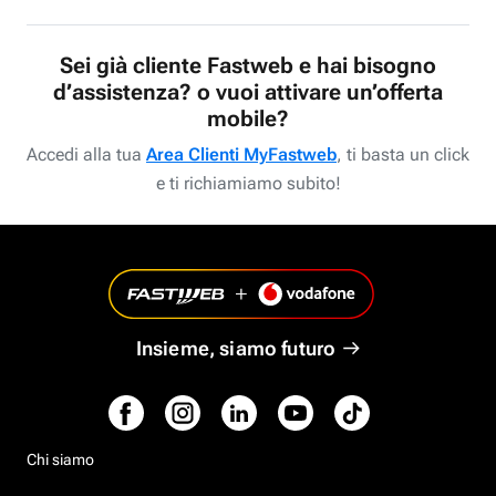
Sei già cliente Fastweb e hai bisogno
d’assistenza? o vuoi attivare un’offerta
mobile?
Accedi alla tua
Area Clienti MyFastweb
, ti basta un click
e ti richiamiamo subito!
Insieme, siamo futuro
Chi siamo