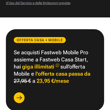
d’Uso del Servizio e delle limitazioni previste
.
OFFERTA CASA + MOBILE
Se acquisti Fastweb Mobile Pro
assieme a Fastweb Casa Start,
hai
giga illimitati
sull'offerta
Mobile e
l'offerta casa passa da
27,95 €
a
23,95 €/mese