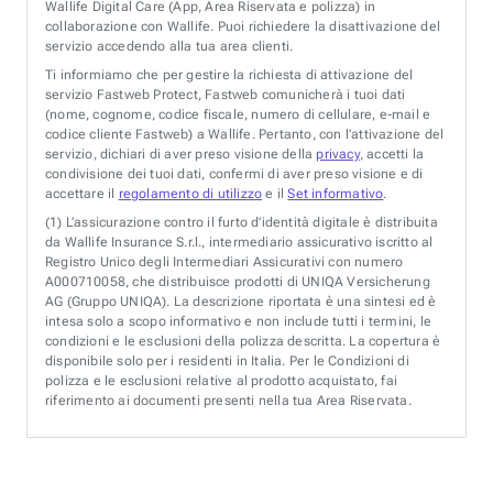
Wallife Digital Care (App, Area Riservata e polizza) in
collaborazione con Wallife. Puoi richiedere la disattivazione del
servizio accedendo alla tua area clienti.
Ti informiamo che per gestire la richiesta di attivazione del
servizio Fastweb Protect, Fastweb comunicherà i tuoi dati
(nome, cognome, codice fiscale, numero di cellulare, e-mail e
codice cliente Fastweb) a Wallife. Pertanto, con l’attivazione del
servizio, dichiari di aver preso visione della
privacy
, accetti la
condivisione dei tuoi dati, confermi di aver preso visione e di
accettare il
regolamento di utilizzo
e il
Set informativo
.
(1)
L’assicurazione contro il furto d’identità digitale è distribuita
da Wallife Insurance S.r.l., intermediario assicurativo iscritto al
Registro Unico degli Intermediari Assicurativi con numero
A000710058, che distribuisce prodotti di UNIQA Versicherung
AG (Gruppo UNIQA). La descrizione riportata è una sintesi ed è
intesa solo a scopo informativo e non include tutti i termini, le
condizioni e le esclusioni della polizza descritta. La copertura è
disponibile solo per i residenti in Italia. Per le Condizioni di
polizza e le esclusioni relative al prodotto acquistato, fai
riferimento ai documenti presenti nella tua Area Riservata.