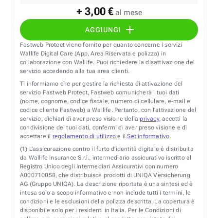
+ 3,00 €
al mese
AGGIUNGI
Fastweb Protect viene fornito per quanto concerne i servizi
Wallife Digital Care (App, Area Riservata e polizza) in
collaborazione con Wallife. Puoi richiedere la disattivazione del
servizio accedendo alla tua area clienti.
Ti informiamo che per gestire la richiesta di attivazione del
servizio Fastweb Protect, Fastweb comunicherà i tuoi dati
(nome, cognome, codice fiscale, numero di cellulare, e-mail e
codice cliente Fastweb) a Wallife. Pertanto, con l’attivazione del
servizio, dichiari di aver preso visione della
privacy
, accetti la
condivisione dei tuoi dati, confermi di aver preso visione e di
accettare il
regolamento di utilizzo
e il
Set informativo
.
(1)
L’assicurazione contro il furto d’identità digitale è distribuita
da Wallife Insurance S.r.l., intermediario assicurativo iscritto al
Registro Unico degli Intermediari Assicurativi con numero
A000710058, che distribuisce prodotti di UNIQA Versicherung
AG (Gruppo UNIQA). La descrizione riportata è una sintesi ed è
intesa solo a scopo informativo e non include tutti i termini, le
condizioni e le esclusioni della polizza descritta. La copertura è
disponibile solo per i residenti in Italia. Per le Condizioni di