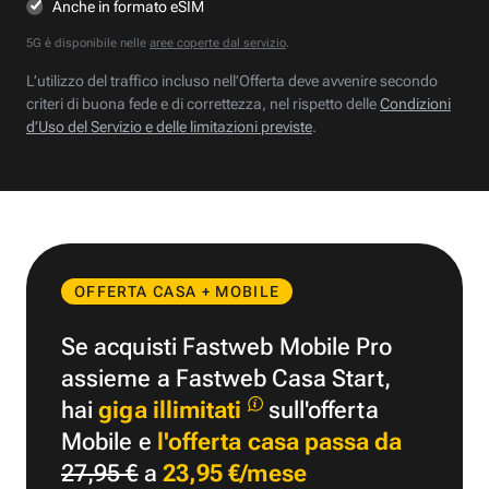
Anche in formato eSIM
5G è disponibile nelle
aree coperte dal servizio
.
L’utilizzo del traffico incluso nell’Offerta deve avvenire secondo
criteri di buona fede e di correttezza, nel rispetto delle
Condizioni
d’Uso del Servizio e delle limitazioni previste
.
OFFERTA CASA + MOBILE
Se acquisti Fastweb Mobile Pro
assieme a Fastweb Casa Start,
hai
giga illimitati
sull'offerta
Mobile e
l'offerta casa passa da
27,95 €
a
23,95 €/mese