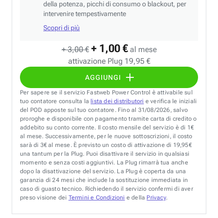
della potenza, picchi di consumo o blackout, per
intervenire tempestivamente
Scopri di più
+ 1,00 €
+ 3,00 €
al mese
attivazione Plug 19,95 €
AGGIUNGI
Per sapere se il servizio Fastweb Power Control è attivabile sul
tuo contatore consulta la
lista dei distributori
e verifica le iniziali
del POD apposte sul tuo contatore. Fino al 31/08/2026, salvo
proroghe e disponibile con pagamento tramite carta di credito o
addebito su conto corrente. Il costo mensile del servizio è di 1€
al mese. Successivamente, per le nuove sottoscrizioni, il costo
sarà di 3€ al mese. È previsto un costo di attivazione di 19,95€
una tantum per la Plug. Puoi disattivare il servizio in qualsiasi
momento e senza costi aggiuntivi. La Plug rimarrà tua anche
dopo la disattivazione del servizio. La Plug è coperta da una
garanzia di 24 mesi che include la sostituzione immediata in
caso di guasto tecnico. Richiedendo il servizio confermi di aver
preso visione dei
Termini e Condizioni
e della
Privacy
.