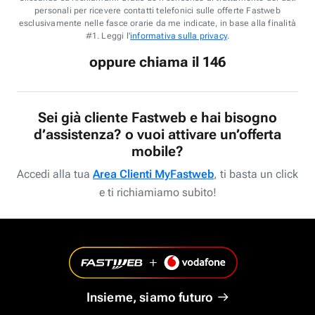
personali per ricevere contatti telefonici sulle offerte Fastweb
esclusivamente nelle fasce orarie da me indicate, in base alla finalità
#1. Leggi l'
informativa sulla privacy
.
oppure chiama il 146
Sei già cliente Fastweb e hai bisogno
d’assistenza? o vuoi attivare un’offerta
mobile?
Accedi alla tua
Area Clienti MyFastweb
, ti basta un click
e ti richiamiamo subito!
Insieme, siamo futuro