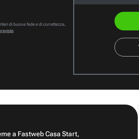
riteri di buona fede e di correttezza,
previste
.
ieme a Fastweb Casa Start,