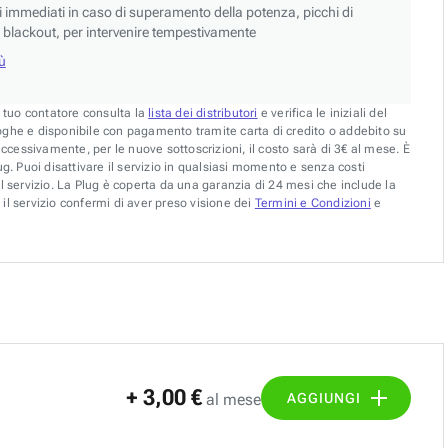
si immediati in caso di superamento della potenza, picchi di
blackout, per intervenire tempestivamente
iù
l tuo contatore consulta la
lista dei distributori
e verifica le iniziali del
oghe e disponibile con pagamento tramite carta di credito o addebito su
uccessivamente, per le nuove sottoscrizioni, il costo sarà di 3€ al mese. È
g. Puoi disattivare il servizio in qualsiasi momento e senza costi
l servizio. La Plug è coperta da una garanzia di 24 mesi che include la
il servizio confermi di aver preso visione dei
Termini e Condizioni
e
+ 3,00 €
AGGIUNGI
al mese