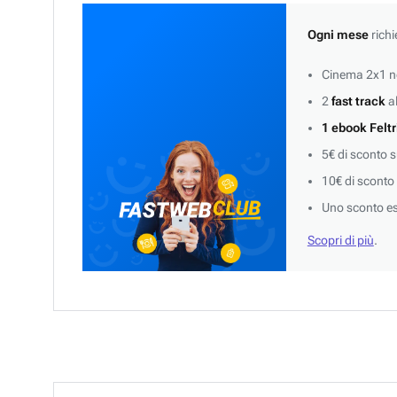
Ogni mese
richi
Cinema 2x1 ne
2
fast track
al
1 ebook Feltr
5€ di sconto 
10€ di sconto
Uno sconto es
Scopri di più
.