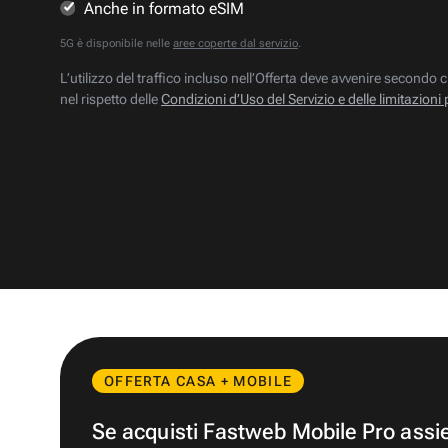
Anche in formato eSIM
5G è disponibile nelle
aree coperte dal servizio
.
L’utilizzo del traffico incluso nell’Offerta deve avvenire secondo c
nel rispetto delle
Condizioni d’Uso del Servizio e delle limitazioni 
OFFERTA CASA + MOBILE
Se acquisti Fastweb Mobile Pro ass