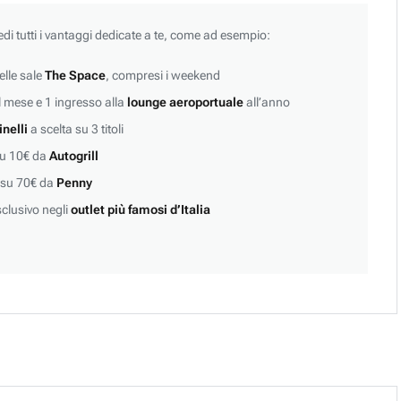
edi tutti i vantaggi dedicate a te, come ad esempio:
lle sale
The Space
, compresi i weekend
 mese e 1 ingresso alla
lounge aeroportuale
all’anno
inelli
a scelta su 3 titoli
su 10€ da
Autogrill
 su 70€ da
Penny
clusivo negli
outlet più famosi d’Italia