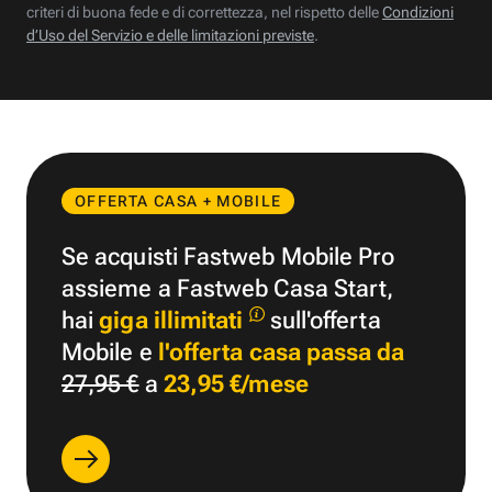
criteri di buona fede e di correttezza, nel rispetto delle
Condizioni
d’Uso del Servizio e delle limitazioni previste
.
OFFERTA CASA + MOBILE
Se acquisti Fastweb Mobile Pro
assieme a Fastweb Casa Start,
hai
giga illimitati
sull'offerta
Mobile e
l'offerta casa passa da
27,95 €
a
23,95 €/mese