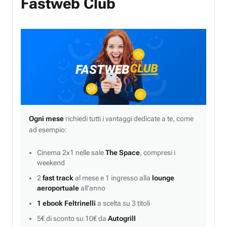
Fastweb Club
Ogni mese
richiedi tutti i vantaggi dedicate a te, come
ad esempio:
Cinema 2x1 nelle sale
The Space
, compresi i
weekend
2
fast track
al mese e 1 ingresso alla
lounge
aeroportuale
all’anno
1 ebook Feltrinelli
a scelta su 3 titoli
5€ di sconto su 10€ da
Autogrill