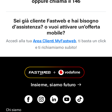
oppure chiama il 146
Sei già cliente Fastweb e hai bisogno
d’assistenza? o vuoi attivare un’offerta
mobile?
Accedi alla tua
Area Clienti MyFastweb
, ti basta un click
e ti richiamiamo subito!
Insieme, siamo futuro
Chi siamo