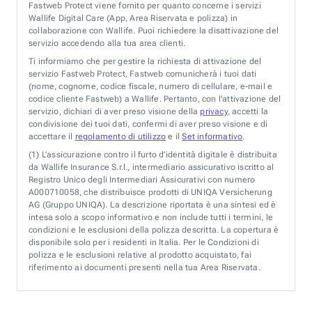
Fastweb Protect viene fornito per quanto concerne i servizi
Wallife Digital Care (App, Area Riservata e polizza) in
collaborazione con Wallife. Puoi richiedere la disattivazione del
servizio accedendo alla tua area clienti.
Ti informiamo che per gestire la richiesta di attivazione del
servizio Fastweb Protect, Fastweb comunicherà i tuoi dati
(nome, cognome, codice fiscale, numero di cellulare, e-mail e
codice cliente Fastweb) a Wallife. Pertanto, con l’attivazione del
servizio, dichiari di aver preso visione della
privacy
, accetti la
condivisione dei tuoi dati, confermi di aver preso visione e di
accettare il
regolamento di utilizzo
e il
Set informativo
.
(1)
L’assicurazione contro il furto d’identità digitale è distribuita
da Wallife Insurance S.r.l., intermediario assicurativo iscritto al
Registro Unico degli Intermediari Assicurativi con numero
A000710058, che distribuisce prodotti di UNIQA Versicherung
AG (Gruppo UNIQA). La descrizione riportata è una sintesi ed è
intesa solo a scopo informativo e non include tutti i termini, le
condizioni e le esclusioni della polizza descritta. La copertura è
disponibile solo per i residenti in Italia. Per le Condizioni di
polizza e le esclusioni relative al prodotto acquistato, fai
riferimento ai documenti presenti nella tua Area Riservata.