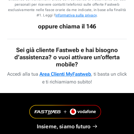
personali per ricevere contatti telefonici sulle offerte Fastweb
esclusivamente nelle fasce orarie da me indicate, in base alla finalità
#1. Leggi l'
informativa sulla privacy
.
oppure chiama il 146
Sei già cliente Fastweb e hai bisogno
d’assistenza? o vuoi attivare un’offerta
mobile?
Accedi alla tua
Area Clienti MyFastweb
, ti basta un click
e ti richiamiamo subito!
Insieme, siamo futuro