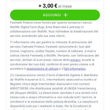
+ 3,00 €
al mese
AGGIUNGI
Fastweb Protect viene fornito per quanto concerne i servizi
Wallife Digital Care (App, Area Riservata e polizza) in
collaborazione con Wallife. Puoi richiedere la disattivazione del
servizio accedendo alla tua area clienti.
Ti informiamo che per gestire la richiesta di attivazione del
servizio Fastweb Protect, Fastweb comunicherà i tuoi dati
(nome, cognome, codice fiscale, numero di cellulare, e-mail e
codice cliente Fastweb) a Wallife. Pertanto, con l’attivazione del
servizio, dichiari di aver preso visione della
privacy
, accetti la
condivisione dei tuoi dati, confermi di aver preso visione e di
accettare il
regolamento di utilizzo
e il
Set informativo
.
(1)
L’assicurazione contro il furto d’identità digitale è distribuita
da Wallife Insurance S.r.l., intermediario assicurativo iscritto al
Registro Unico degli Intermediari Assicurativi con numero
A000710058, che distribuisce prodotti di UNIQA Versicherung
AG (Gruppo UNIQA). La descrizione riportata è una sintesi ed è
intesa solo a scopo informativo e non include tutti i termini, le
condizioni e le esclusioni della polizza descritta. La copertura è
disponibile solo per i residenti in Italia. Per le Condizioni di