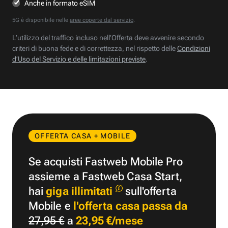
Anche in formato eSIM
5G è disponibile nelle
aree coperte dal servizio
.
L’utilizzo del traffico incluso nell’Offerta deve avvenire secondo
criteri di buona fede e di correttezza, nel rispetto delle
Condizioni
d’Uso del Servizio e delle limitazioni previste
.
OFFERTA CASA + MOBILE
Se acquisti Fastweb Mobile Pro
assieme a Fastweb Casa Start,
hai
giga illimitati
sull'offerta
Mobile e
l'offerta casa passa da
27,95 €
a
23,95 €/mese