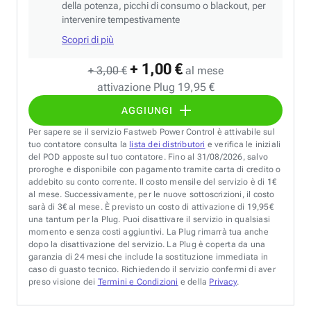
della potenza, picchi di consumo o blackout, per
intervenire tempestivamente
Scopri di più
+ 1,00 €
+ 3,00 €
al mese
attivazione Plug 19,95 €
AGGIUNGI
Per sapere se il servizio Fastweb Power Control è attivabile sul
tuo contatore consulta la
lista dei distributori
e verifica le iniziali
del POD apposte sul tuo contatore. Fino al 31/08/2026, salvo
proroghe e disponibile con pagamento tramite carta di credito o
addebito su conto corrente. Il costo mensile del servizio è di 1€
al mese. Successivamente, per le nuove sottoscrizioni, il costo
sarà di 3€ al mese. È previsto un costo di attivazione di 19,95€
una tantum per la Plug. Puoi disattivare il servizio in qualsiasi
momento e senza costi aggiuntivi. La Plug rimarrà tua anche
dopo la disattivazione del servizio. La Plug è coperta da una
garanzia di 24 mesi che include la sostituzione immediata in
caso di guasto tecnico. Richiedendo il servizio confermi di aver
preso visione dei
Termini e Condizioni
e della
Privacy
.