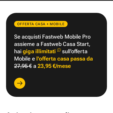
OFFERTA CASA + MOBILE
Se acquisti Fastweb Mobile Pro
assieme a Fastweb Casa Start,
hai
giga illimitati
sull'offerta
Mobile e
l'offerta casa passa da
27,95 €
a
23,95 €/mese