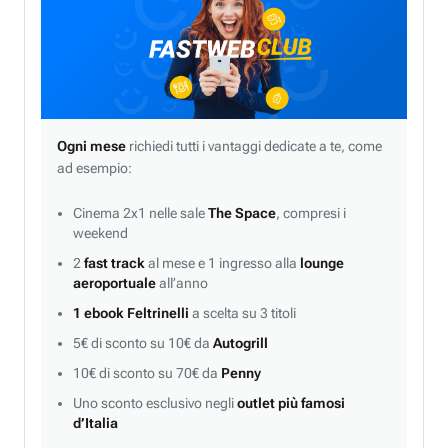
Ogni mese
richiedi tutti i vantaggi dedicate a te, come
ad esempio:
Cinema 2x1 nelle sale
The Space
, compresi i
weekend
2
fast track
al mese e 1 ingresso alla
lounge
aeroportuale
all’anno
1 ebook Feltrinelli
a scelta su 3 titoli
5€ di sconto su 10€ da
Autogrill
10€ di sconto su 70€ da
Penny
Uno sconto esclusivo negli
outlet più famosi
d’Italia