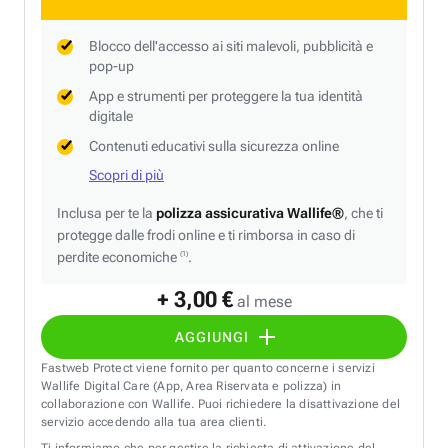
Blocco dell'accesso ai siti malevoli, pubblicità e
pop-up
App e strumenti per proteggere la tua identità
digitale
Contenuti educativi sulla sicurezza online
Scopri di più
Inclusa per te la
polizza assicurativa Wallife®
, che ti
protegge dalle frodi online e ti rimborsa in caso di
perdite economiche
.
(1)
+ 3,00 €
al mese
AGGIUNGI
Fastweb Protect viene fornito per quanto concerne i servizi
Wallife Digital Care (App, Area Riservata e polizza) in
collaborazione con Wallife. Puoi richiedere la disattivazione del
servizio accedendo alla tua area clienti.
Ti informiamo che per gestire la richiesta di attivazione del